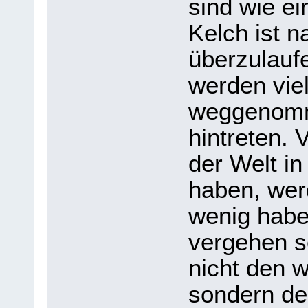
sind wie ei
Kelch ist n
überzulauf
werden vie
weggenomm
hintreten. 
der Welt in
haben, wer
wenig habe
vergehen sc
nicht den w
sondern de