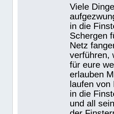
Viele Ding
aufgezwung
in die Fins
Schergen f
Netz fange
verführen, 
für eure we
erlauben Mi
laufen von
in die Fin
und all sei
der Finste