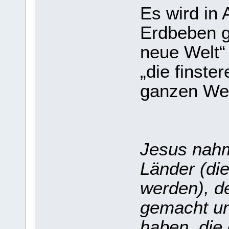
Es wird in 
Erdbeben g
neue Welt“ 
„die finster
ganzen Welt
Jesus nahm
Länder (die
werden), d
gemacht un
haben, die