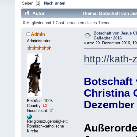
Seiten: [
1
]
Nach unten
Autor
Thema: Botschaft von Jes
0 Mitglieder und 1 Gast betrachten dieses Thema.
Botschaft von Jesus Ch
Admin
Gallagher 2016
Administrator
«
am:
29. Dezember 2016, 19
http://kath
Botschaft 
Christina 
Beiträge: 1095
Dezember
Country:
Geschlecht:
Religionszugehörigkeit:
Außerorde
Römisch-katholische
Kirche