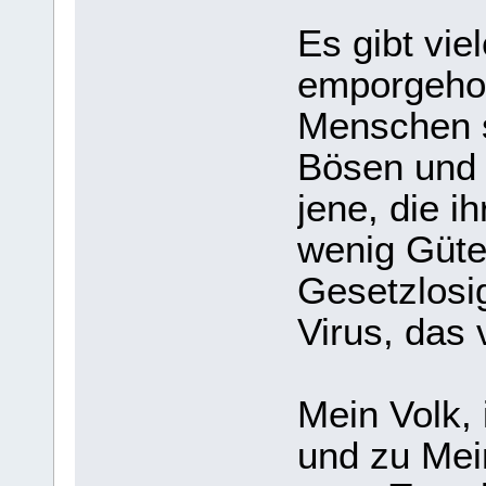
Es gibt vie
emporgehob
Menschen s
Bösen und 
jene, die ih
wenig Güte 
Gesetzlosig
Virus, das v
Mein Volk, 
und zu Mei