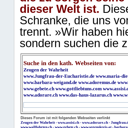
dieser Welt ist.
Diese
Schranke, die uns vo
trennt. »Wir haben hi
sondern suchen die z
Suche in den kath. Webseiten von:
Zeugen der Wahrheit
www.Jungfrau-der-Eucharistie.de
www.maria-die
www.barbara-weigand.de
www.adoremus.de
www.
www.gebete.ch
www.gottliebtuns.com
www.assisi.
www.adorare.ch
www.das-haus-lazarus.ch
www.wa
Dieses Forum ist mit folgenden Webseiten verlinkt
Zeugen der Wahrheit
-
www.assisi.ch
-
www.adorare.ch
-
Jungfrau.d
www.wallfahrten.ch
-
www.gebete.ch
-
www.segenskreis.at
-
barbara