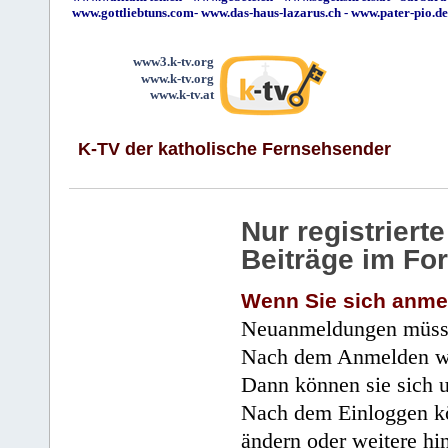
www.gottliebtuns.com
-
www.das-haus-lazarus.ch
-
www.pater-pio.de
www3.k-tv.org
www.k-tv.org
www.k-tv.at
K-TV der katholische Fernsehsender
Nur registrier
Beiträge im Fo
Wenn Sie sich anme
Neuanmeldungen müsse
Nach dem Anmelden wir
Dann können sie sich 
Nach dem Einloggen kö
ändern oder weitere hi