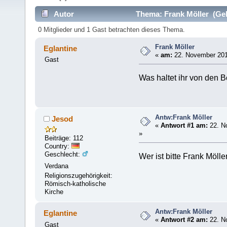
Autor
Thema: Frank Möller (Gel
0 Mitglieder und 1 Gast betrachten dieses Thema.
Frank Möller
Eglantine
«
am:
22. November 201
Gast
Was haltet ihr von den B
Antw:Frank Möller
Jesod
«
Antwort #1 am:
22. N
»
Beiträge: 112
Country:
Geschlecht:
Wer ist bitte Frank Mölle
Verdana
Religionszugehörigkeit:
Römisch-katholische
Kirche
Antw:Frank Möller
Eglantine
«
Antwort #2 am:
22. N
Gast