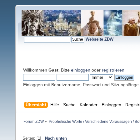
Webseite ZDW
Willkommen
Gast
. Bitte
einloggen
oder
registrieren
.
Einloggen mit Benutzername, Passwort und Sitzungslänge
Übersicht
Hilfe
Suche
Kalender
Einloggen
Registr
Forum ZDW
»
Prophetische Worte / Verschiedene Voraussagen / Bo
Seiten: [
1
]
Nach unten