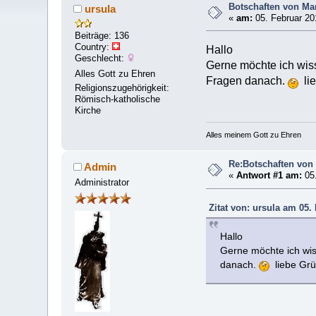
Botschaften von Mar
ursula
«
am:
05. Februar 20
Beiträge: 136
Country:
Hallo
Geschlecht:
Gerne möchte ich wiss
Alles Gott zu Ehren
Fragen danach.
lie
Religionszugehörigkeit:
Römisch-katholische
Kirche
Alles meinem Gott zu Ehren
Re:Botschaften von 
Admin
«
Antwort #1 am:
05.
Administrator
Zitat von: ursula am 05.
Hallo
Gerne möchte ich wis
danach.
liebe Grü