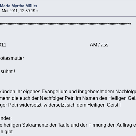
Maria Myrtha Müller
 Mai 2011, 12:59:19 »
************************************************************************
 17. Mai 2011 AM / ass
Gottesmutter
 sühnt !
künden ihr eigenes Evangelium und ihr gehorcht dem Nachfolger 
mehr, die euch der Nachfolger Petri im Namen des Heiligen Geis
r Petri widersetzt, widersetzt sich dem Heiligen Geist !
inder:
ie heiligen Sakramente der Taufe und der Firmung den Auftrag e
h gibt.