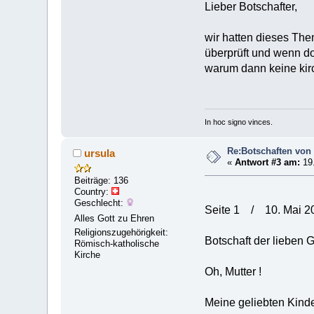
Lieber Botschafter,
wir hatten dieses Th
überprüft und wenn do
warum dann keine kirc
In hoc signo vinces.
Re:Botschaften von 
ursula
«
Antwort #3 am:
19.
Beiträge: 136
Country:
Geschlecht:
Seite 1 /
Alles Gott zu Ehren
Religionszugehörigkeit:
Botschaft der lieben 
Römisch-katholische
Kirche
Oh, Mutter !
Meine geliebten Kinde