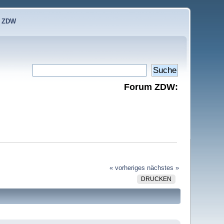
e ZDW
Forum ZDW:
« vorheriges
nächstes »
DRUCKEN