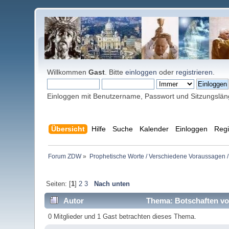
Willkommen
Gast
. Bitte
einloggen
oder
registrieren
.
Einloggen mit Benutzername, Passwort und Sitzungslä
Übersicht
Hilfe
Suche
Kalender
Einloggen
Regi
Forum ZDW
»
Prophetische Worte / Verschiedene Voraussagen /
Seiten: [
1
]
2
3
Nach unten
Autor
Thema: Botschaften von
0 Mitglieder und 1 Gast betrachten dieses Thema.