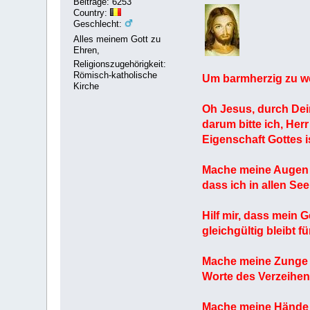
Beiträge: 6253
Country:
Geschlecht:
Alles meinem Gott zu
Ehren,
Religionszugehörigkeit:
Römisch-katholische
Um barmherzig zu w
Kirche
Oh Jesus, durch Dein
darum bitte ich, Her
Eigenschaft Gottes i
Mache meine Augen b
dass ich in allen Se
Hilf mir, dass mein 
gleichgültig bleibt 
Mache meine Zunge b
Worte des Verzeihen
Mache meine Hände b