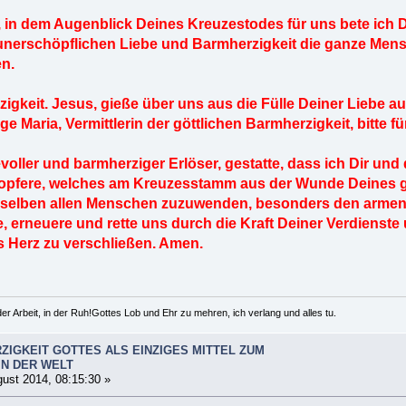
 in dem Augenblick Deines Kreuzestodes für uns bete ich Di
unerschöpflichen Liebe und Barmherzigkeit die ganze Men
n.
igkeit. Jesus, gieße über uns aus die Fülle Deiner Liebe a
ge Maria, Vermittlerin der göttlichen Barmherzigkeit, bitte fü
voller und barmherziger Erlöser, gestatte, dass ich Dir un
opfere, welches am Kreuzesstamm aus der Wunde Deines gö
derselben allen Menschen zuzuwenden, besonders den arme
, erneuere und rette uns durch die Kraft Deiner Verdienste
s Herz zu verschließen. Amen.
er Arbeit, in der Ruh!Gottes Lob und Ehr zu mehren, ich verlang und alles tu.
ZIGKEIT GOTTES ALS EINZIGES MITTEL ZUM
IN DER WELT
ust 2014, 08:15:30 »