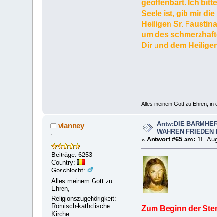
geoffenbart. Ich bit
Seele ist, gib mir di
Heiligen Sr. Faustin
um des schmerzhafte
Dir und dem Heiligen
Alles meinem Gott zu Ehren, in d
Antw:DIE BARMHER
vianney
WAHREN FRIEDEN 
'
«
Antwort #65 am:
11. Aug
Beiträge: 6253
Country:
Geschlecht:
Alles meinem Gott zu
Ehren,
Religionszugehörigkeit:
Römisch-katholische
Zum Beginn der Ste
Kirche