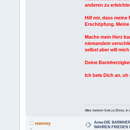
anderen zu erleichte
Hilf mir, dass meine
Erschöpfung. Meine 
Mache mein Herz barm
niemandem verschließ
selbst aber will mic
Deine Barmherzigkeit
Ich bete Dich an, oh
Alles meinem Gott zu Ehren, in d
Antw:DIE BARMHER
vianney
WAHREN FRIEDEN 
'