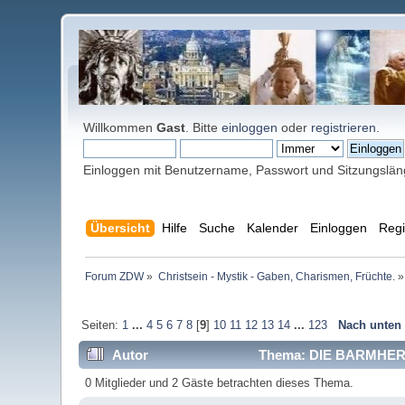
Willkommen
Gast
. Bitte
einloggen
oder
registrieren
.
Einloggen mit Benutzername, Passwort und Sitzungslä
Übersicht
Hilfe
Suche
Kalender
Einloggen
Regi
Forum ZDW
»
Christsein - Mystik - Gaben, Charismen, Früchte.
»
Seiten:
1
...
4
5
6
7
8
[
9
]
10
11
12
13
14
...
123
Nach unten
Autor
Thema: DIE BARMHERZ
0 Mitglieder und 2 Gäste betrachten dieses Thema.