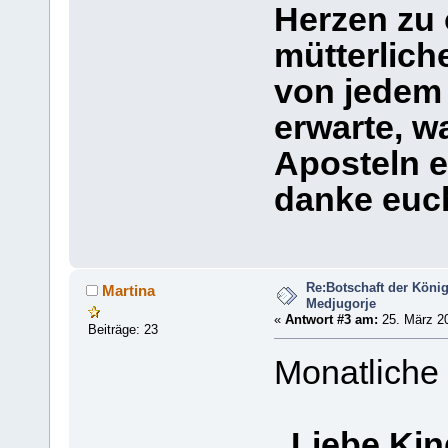
Herzen zu 
mütterlich
von jedem
erwarte, w
Aposteln e
danke euc
Re:Botschaft der König
Martina
Medjugorje
«
Antwort #3 am:
25. März 20
Beiträge: 23
Monatliche
„Liebe Kin