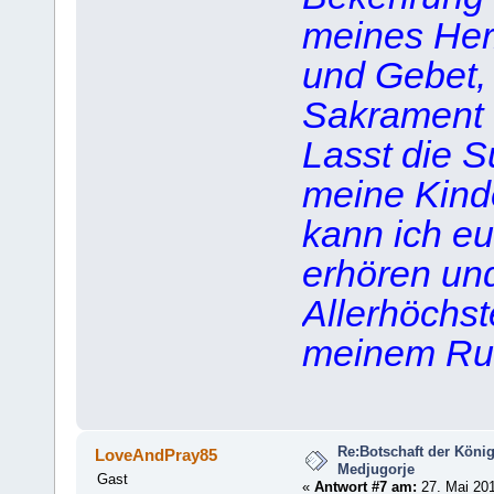
meines Her
und Gebet,
Sakrament 
Lasst die S
meine Kinder
kann ich e
erhören un
Allerhöchs
meinem Ruf 
Re:Botschaft der König
LoveAndPray85
Medjugorje
Gast
«
Antwort #7 am:
27. Mai 201