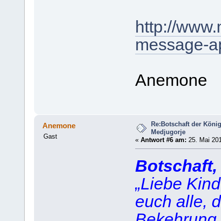
http://www
message-ap
Anemone
Re:Botschaft der König
Anemone
Medjugorje
Gast
«
Antwort #6 am:
25. Mai 201
Botschaft,
„Liebe Kind
euch alle, 
Bekehrung s