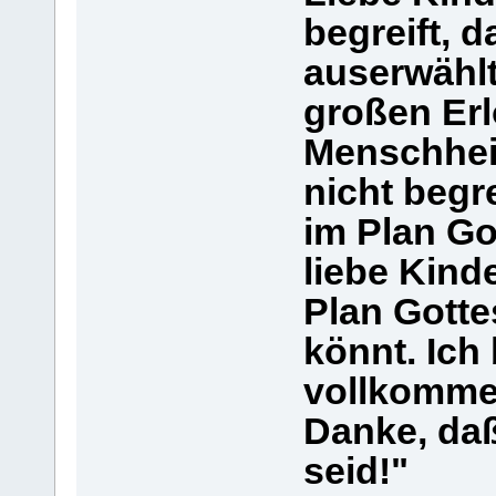
begreift, 
auserwählt
großen Er
Menschheit
nicht begr
im Plan Got
liebe Kind
Plan Gotte
könnt. Ich 
vollkommen
Danke, daß
seid!"