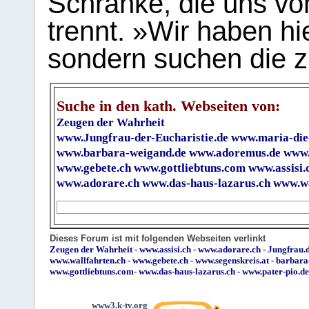
Schranke, die uns vo
trennt. »Wir haben hi
sondern suchen die z
Suche in den kath. Webseiten von:
Zeugen der Wahrheit
www.Jungfrau-der-Eucharistie.de
www.maria-die
www.barbara-weigand.de
www.adoremus.de
www.
www.gebete.ch
www.gottliebtuns.com
www.assisi.
www.adorare.ch
www.das-haus-lazarus.ch
www.wa
Dieses Forum ist mit folgenden Webseiten verlinkt
Zeugen der Wahrheit
-
www.assisi.ch
-
www.adorare.ch
-
Jungfrau.d
www.wallfahrten.ch
-
www.gebete.ch
-
www.segenskreis.at
-
barbara
www.gottliebtuns.com
-
www.das-haus-lazarus.ch
-
www.pater-pio.de
www3.k-tv.org