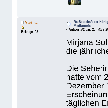
Re:Botschaft der König
Martina
Medjugorje
«
Antwort #2 am:
25. März 20
Beiträge: 23
Mirjana So
die jährlic
Die Seherin
hatte vom 2
Dezember 1
Erscheinun
täglichen E