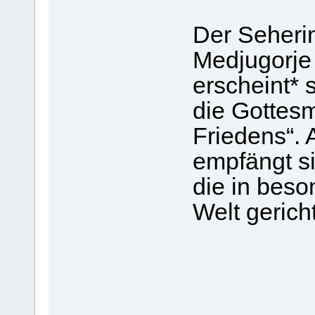
Der Seheri
Medjugorje
erscheint* 
die Gottesm
Friedens“.
empfängt si
die in beso
Welt gericht