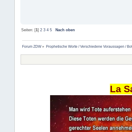
Seiten: [
1
]
2
3
4
5
Nach oben
Forum ZDW
»
Prophetische Worte / Verschiedene Voraussagen / Bo
La S