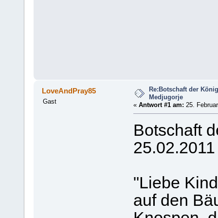
Re:Botschaft der König
LoveAndPray85
Medjugorje
Gast
«
Antwort #1 am:
25. Februar
Botschaft 
25.02.2011
"Liebe Kind
auf den Bä
Knospen, d