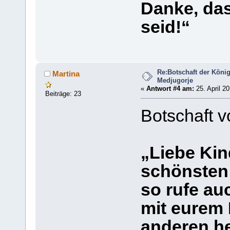
Danke, das
seid!“
Re:Botschaft der König
Martina
Medjugorje
«
Antwort #4 am:
25. April 20
Beiträge: 23
Botschaft v
„Liebe Kin
schönsten 
so rufe au
mit eurem
anderen he