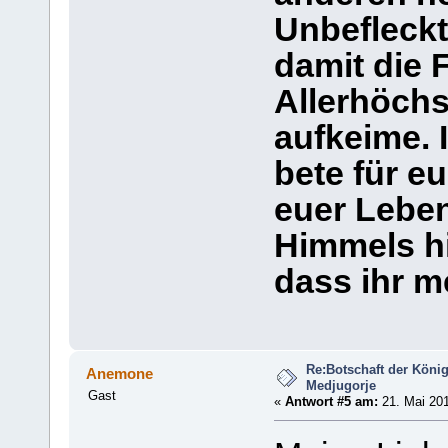
Unbefleckt
damit die 
Allerhöchs
aufkeime. 
bete für e
euer Lebe
Himmels hi
dass ihr m
Re:Botschaft der König
Anemone
Medjugorje
Gast
«
Antwort #5 am:
21. Mai 201