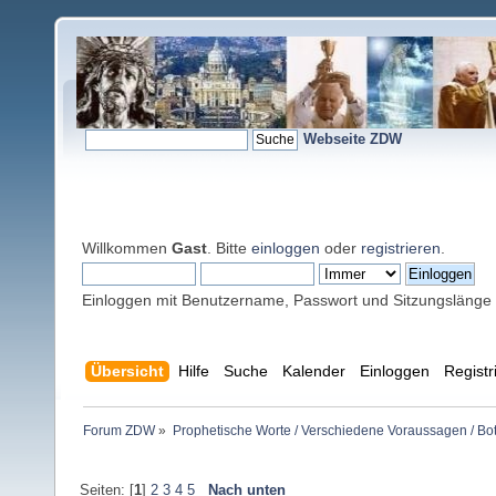
Webseite ZDW
Willkommen
Gast
. Bitte
einloggen
oder
registrieren
.
Einloggen mit Benutzername, Passwort und Sitzungslänge
Übersicht
Hilfe
Suche
Kalender
Einloggen
Registr
Forum ZDW
»
Prophetische Worte / Verschiedene Voraussagen / Bo
Seiten: [
1
]
2
3
4
5
Nach unten