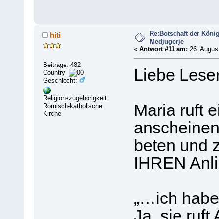
Re:Botschaft der König
hiti
Medjugorje
«
Antwort #11 am:
26. August
Beiträge: 482
Liebe Leser
Country:
Geschlecht:
Religionszugehörigkeit:
Maria ruft 
Römisch-katholische
Kirche
anscheinen
beten und z
IHREN Anli
„…ich habe 
Ja, sie ruf