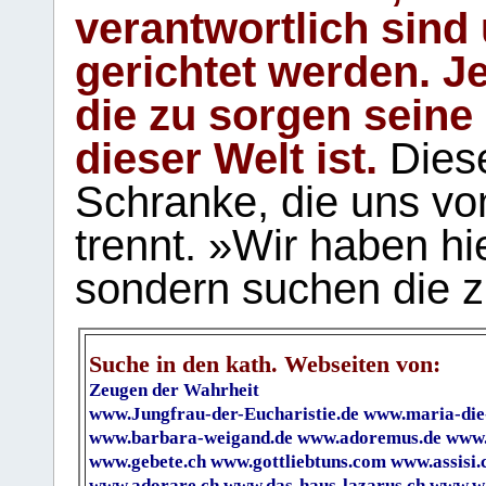
verantwortlich sind
gerichtet werden. Je
die zu sorgen seine
dieser Welt ist.
Diese
Schranke, die uns vo
trennt. »Wir haben hi
sondern suchen die z
Suche in den kath. Webseiten von:
Zeugen der Wahrheit
www.Jungfrau-der-Eucharistie.de
www.maria-die
www.barbara-weigand.de
www.adoremus.de
www.
www.gebete.ch
www.gottliebtuns.com
www.assisi.
www.adorare.ch
www.das-haus-lazarus.ch
www.wa