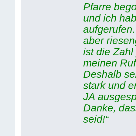
Pfarre beg
und ich ha
aufgerufen.
aber riese
ist die Zah
meinen Ru
Deshalb se
stark und en
JA ausgesp
Danke, das
seid!“