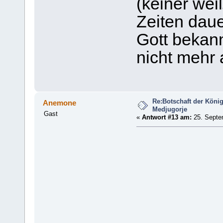
(keiner wei
Zeiten daue
Gott bekann
nicht mehr a
Re:Botschaft der König
Anemone
Medjugorje
Gast
«
Antwort #13 am:
25. Septem