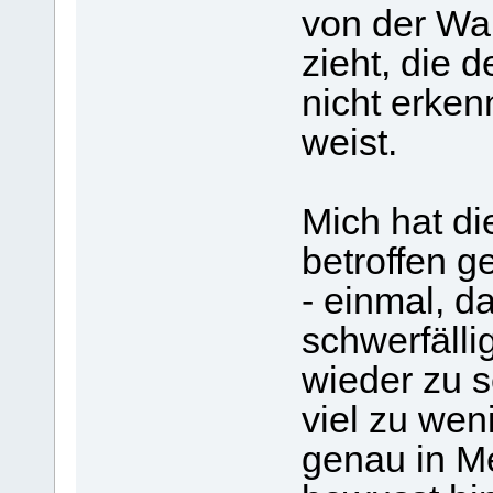
von der Wah
zieht, die 
nicht erken
weist.
Mich hat di
betroffen g
- einmal, d
schwerfäll
wieder zu s
viel zu wen
genau in Me