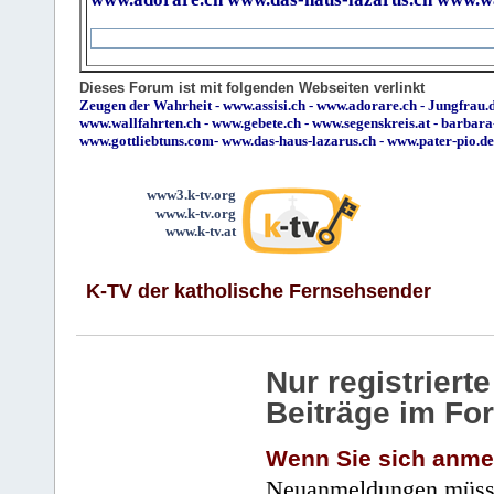
Dieses Forum ist mit folgenden Webseiten verlinkt
Zeugen der Wahrheit
-
www.assisi.ch
-
www.adorare.ch
-
Jungfrau.d
www.wallfahrten.ch
-
www.gebete.ch
-
www.segenskreis.at
-
barbara
www.gottliebtuns.com
-
www.das-haus-lazarus.ch
-
www.pater-pio.de
www3.k-tv.org
www.k-tv.org
www.k-tv.at
K-TV der katholische Fernsehsender
Nur registrier
Beiträge im Fo
Wenn Sie sich anme
Neuanmeldungen müsse