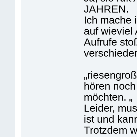
JAHREN.
Ich mache 
auf wievie
Aufrufe sto
verschiede
„riesengroß
hören noc
möchten. „
Leider, mu
ist und kan
Trotzdem wi