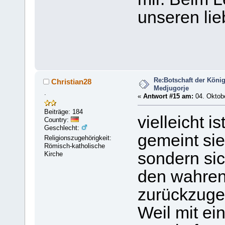
unseren li
Re:Botschaft der König
Christian28
Medjugorje
.
«
Antwort #15 am:
04. Oktobe
Beiträge: 184
vielleicht i
Country:
Geschlecht:
gemeint sie 
Religionszugehörigkeit:
Römisch-katholische
sondern sic
Kirche
den wahren
zurückzuge
Weil mit ei