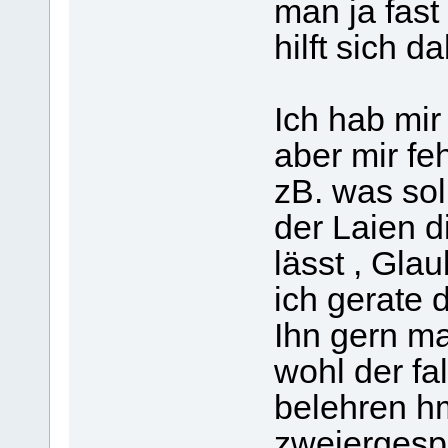
man ja fas
hilft sich da
Ich hab mir
aber mir fe
zB. was sol
der Laien 
lässt , Gla
ich gerate
Ihn gern ma
wohl der fa
belehren hm
zweiergesp