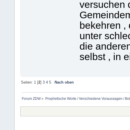
versuchen d
Gemeindemi
bekehren ,
unter schlec
die anderen
selbst , in 
Seiten:
1
[
2
]
3
4
5
Nach oben
Forum ZDW
»
Prophetische Worte / Verschiedene Voraussagen / Bo