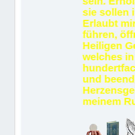
sein. Erho
sie sollen 
Erlaubt mi
führen, öf
Heiligen Ge
welches in
hundertfac
und beend
Herzensgeb
meinem Ruf