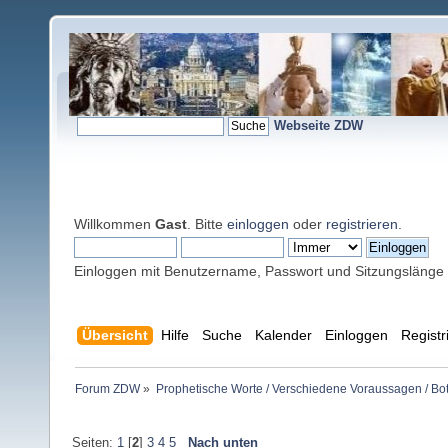
Webseite ZDW
Willkommen
Gast
. Bitte
einloggen
oder
registrieren
.
Einloggen mit Benutzername, Passwort und Sitzungslänge
Übersicht
Hilfe
Suche
Kalender
Einloggen
Registr
Forum ZDW
»
Prophetische Worte / Verschiedene Voraussagen / Bo
Seiten:
1
[
2
]
3
4
5
Nach unten