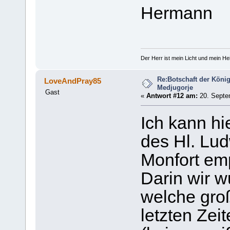
Hermann
Der Herr ist mein Licht und mein Hei
Re:Botschaft der König
LoveAndPray85
Medjugorje
Gast
«
Antwort #12 am:
20. Septem
Ich kann h
des Hl. Lud
Monfort em
Darin wir 
welche groß
letzten Zeit