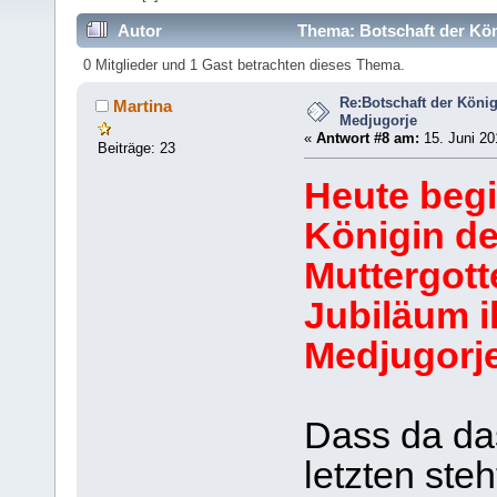
Autor
Thema: Botschaft der Kön
0 Mitglieder und 1 Gast betrachten dieses Thema.
Re:Botschaft der König
Martina
Medjugorje
«
Antwort #8 am:
15. Juni 20
Beiträge: 23
Heute begi
Königin de
Muttergot
Jubiläum i
Medjugorje
Dass da da
letzten ste