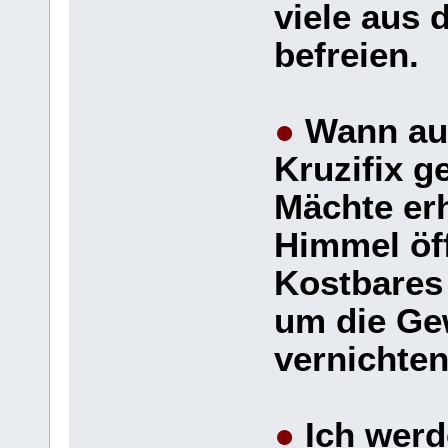
viele aus 
befreien.
●
Wann auc
Kruzifix g
Mächte erh
Himmel öf
Kostbares 
um die Ge
vernicht
●
Ich werd