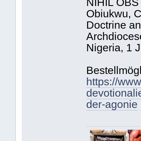
NIHIL OBST
Obiukwu, C
Doctrine a
Archdioces
Nigeria, 1 
Bestellmögl
https://www
devotional
der-agonie