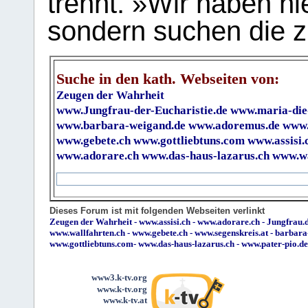
trennt. »Wir haben hi
sondern suchen die z
Suche in den kath. Webseiten von:
Zeugen der Wahrheit
www.Jungfrau-der-Eucharistie.de
www.maria-die
www.barbara-weigand.de
www.adoremus.de
www.
www.gebete.ch
www.gottliebtuns.com
www.assisi.
www.adorare.ch
www.das-haus-lazarus.ch
www.wa
Dieses Forum ist mit folgenden Webseiten verlinkt
Zeugen der Wahrheit
-
www.assisi.ch
-
www.adorare.ch
-
Jungfrau.d
www.wallfahrten.ch
-
www.gebete.ch
-
www.segenskreis.at
-
barbara
www.gottliebtuns.com
-
www.das-haus-lazarus.ch
-
www.pater-pio.de
www3.k-tv.org
www.k-tv.org
www.k-tv.at