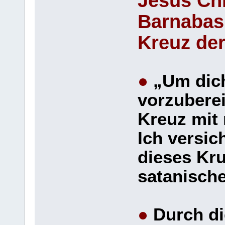
Jesus Chr
Barnabas
Kreuz de
●
„Um dich
vorzuberei
Kreuz mit 
Ich versic
dieses Kruz
satanisch
●
Durch di