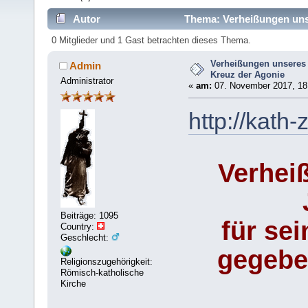
Autor
Thema: Verheißungen unse
mal)
0 Mitglieder und 1 Gast betrachten dieses Thema.
Verheißungen unseres 
Admin
Kreuz der Agonie
Administrator
«
am:
07. November 2017, 18
http://kath
Verhei
Beiträge: 1095
für se
Country:
Geschlecht:
gegebe
Religionszugehörigkeit:
Römisch-katholische
Kirche