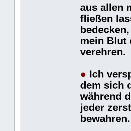
aus allen
fließen la
bedecken,
mein Blut 
verehren.
●
Ich versp
dem sich d
während de
jeder zers
bewahre