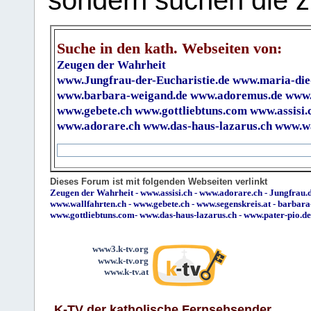
sondern suchen die z
Suche in den kath. Webseiten von:
Zeugen der Wahrheit
www.Jungfrau-der-Eucharistie.de
www.maria-die
www.barbara-weigand.de
www.adoremus.de
www.
www.gebete.ch
www.gottliebtuns.com
www.assisi.
www.adorare.ch
www.das-haus-lazarus.ch
www.wa
Dieses Forum ist mit folgenden Webseiten verlinkt
Zeugen der Wahrheit
-
www.assisi.ch
-
www.adorare.ch
-
Jungfrau.d
www.wallfahrten.ch
-
www.gebete.ch
-
www.segenskreis.at
-
barbara
www.gottliebtuns.com
-
www.das-haus-lazarus.ch
-
www.pater-pio.de
www3.k-tv.org
www.k-tv.org
www.k-tv.at
K-TV der katholische Fernsehsender