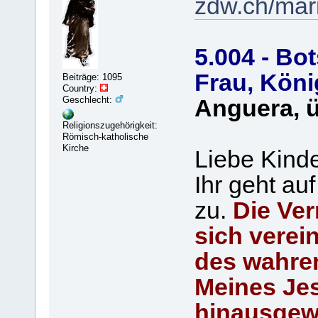
zdw.ch/mar
5.004 - Bo
Frau, Köni
Beiträge: 1095
Country:
Geschlecht:
Anguera, ü
Religionszugehörigkeit:
Römisch-katholische
Kirche
Liebe Kinde
Ihr geht au
zu.
Die Ver
sich verei
des wahre
Meines Jes
hinausgew