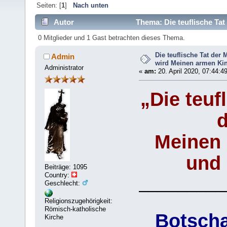
Seiten: [
1
]
Nach unten
Autor
Thema: Die teuflische Ta
und (Gelesen 6192 mal)
0 Mitglieder und 1 Gast betrachten dieses Thema.
Die teuflische Tat der
Admin
wird Meinen armen Ki
Administrator
«
am:
20. April 2020, 07:44:4
„Die teuf
d
Meinen 
und 
Beiträge: 1095
Country:
_________
Geschlecht:
Religionszugehörigkeit:
Römisch-katholische
Botscha
Kirche