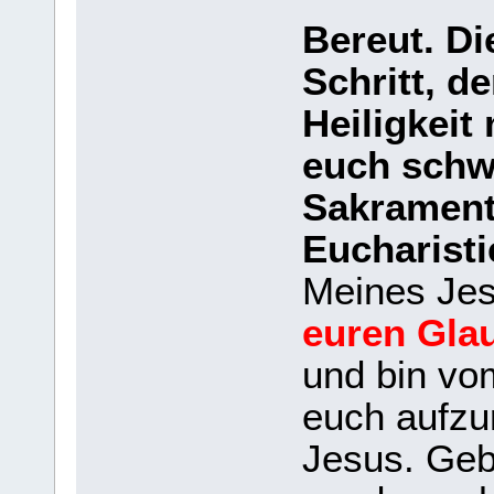
Bereut. Di
Schritt, d
Heiligkei
euch schwa
Sakrament 
Eucharisti
Meines Je
euren Gla
und bin v
euch aufzur
Jesus. Geb