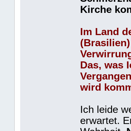
Kirche k
Im Land d
(Brasilien
Verwirrun
Das, was I
Vergangen
wird kom
Ich leide 
erwartet. E