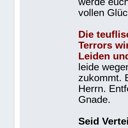
werde euch
vollen Glüc
Die teufli
Terrors w
Leiden un
leide wege
zukommt. B
Herrn. Entf
Gnade.
Seid Verte