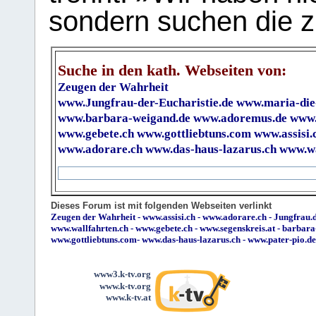
sondern suchen die z
Suche in den kath. Webseiten von:
Zeugen der Wahrheit
www.Jungfrau-der-Eucharistie.de
www.maria-die
www.barbara-weigand.de
www.adoremus.de
www.
www.gebete.ch
www.gottliebtuns.com
www.assisi.
www.adorare.ch
www.das-haus-lazarus.ch
www.wa
Dieses Forum ist mit folgenden Webseiten verlinkt
Zeugen der Wahrheit
-
www.assisi.ch
-
www.adorare.ch
-
Jungfrau.d
www.wallfahrten.ch
-
www.gebete.ch
-
www.segenskreis.at
-
barbara
www.gottliebtuns.com
-
www.das-haus-lazarus.ch
-
www.pater-pio.de
www3.k-tv.org
www.k-tv.org
www.k-tv.at