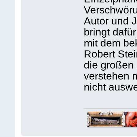
Verschwörun
Autor und J
bringt dafü
mit dem be
Robert Stei
die großen
verstehen 
nicht ausw