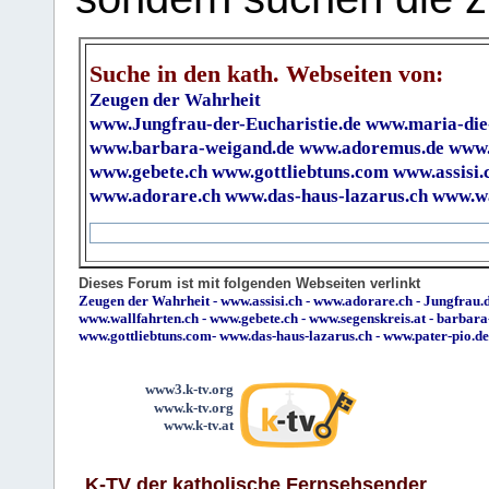
Suche in den kath. Webseiten von:
Zeugen der Wahrheit
www.Jungfrau-der-Eucharistie.de
www.maria-die
www.barbara-weigand.de
www.adoremus.de
www.
www.gebete.ch
www.gottliebtuns.com
www.assisi.
www.adorare.ch
www.das-haus-lazarus.ch
www.wa
Dieses Forum ist mit folgenden Webseiten verlinkt
Zeugen der Wahrheit
-
www.assisi.ch
-
www.adorare.ch
-
Jungfrau.d
www.wallfahrten.ch
-
www.gebete.ch
-
www.segenskreis.at
-
barbara
www.gottliebtuns.com
-
www.das-haus-lazarus.ch
-
www.pater-pio.de
www3.k-tv.org
www.k-tv.org
www.k-tv.at
K-TV der katholische Fernsehsender