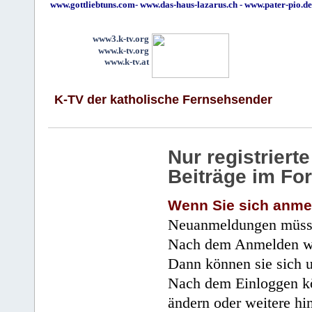
www.gottliebtuns.com
-
www.das-haus-lazarus.ch
-
www.pater-pio.de
www3.k-tv.org
www.k-tv.org
www.k-tv.at
K-TV der katholische Fernsehsender
Nur registrier
Beiträge im Fo
Wenn Sie sich anme
Neuanmeldungen müsse
Nach dem Anmelden wir
Dann können sie sich 
Nach dem Einloggen kö
ändern oder weitere hi