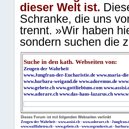
dieser Welt ist.
Diese
Schranke, die uns vo
trennt. »Wir haben hi
sondern suchen die z
Suche in den kath. Webseiten von:
Zeugen der Wahrheit
www.Jungfrau-der-Eucharistie.de
www.maria-die
www.barbara-weigand.de
www.adoremus.de
www.
www.gebete.ch
www.gottliebtuns.com
www.assisi.
www.adorare.ch
www.das-haus-lazarus.ch
www.wa
Dieses Forum ist mit folgenden Webseiten verlinkt
Zeugen der Wahrheit
-
www.assisi.ch
-
www.adorare.ch
-
Jungfrau.d
www.wallfahrten.ch
-
www.gebete.ch
-
www.segenskreis.at
-
barbara