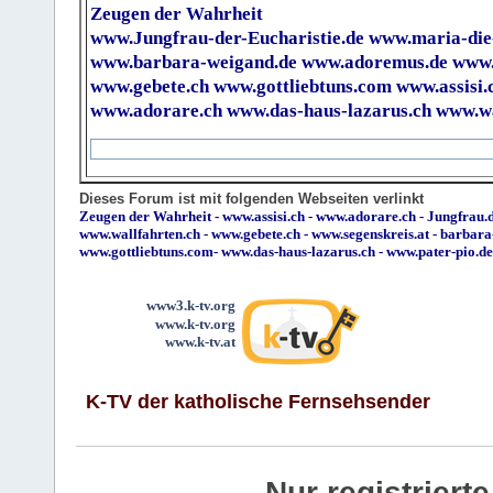
Zeugen der Wahrheit
www.Jungfrau-der-Eucharistie.de
www.maria-die
www.barbara-weigand.de
www.adoremus.de
www.
www.gebete.ch
www.gottliebtuns.com
www.assisi.
www.adorare.ch
www.das-haus-lazarus.ch
www.wa
Dieses Forum ist mit folgenden Webseiten verlinkt
Zeugen der Wahrheit
-
www.assisi.ch
-
www.adorare.ch
-
Jungfrau.d
www.wallfahrten.ch
-
www.gebete.ch
-
www.segenskreis.at
-
barbara
www.gottliebtuns.com
-
www.das-haus-lazarus.ch
-
www.pater-pio.de
www3.k-tv.org
www.k-tv.org
www.k-tv.at
K-TV der katholische Fernsehsender
Nur registrier