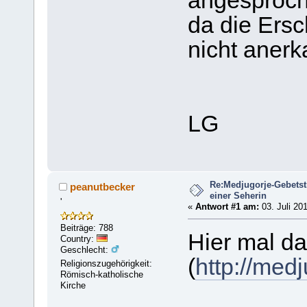
angesproche
da die Ersc
nicht anerk
LG
Re:Medjugorje-Gebetstr
peanutbecker
einer Seherin
'
«
Antwort #1 am:
03. Juli 201
Beiträge: 788
Hier mal d
Country:
Geschlecht:
(
http://med
Religionszugehörigkeit:
Römisch-katholische
Kirche