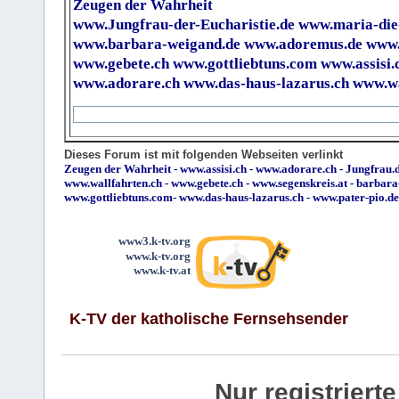
Zeugen der Wahrheit
www.Jungfrau-der-Eucharistie.de
www.maria-die
www.barbara-weigand.de
www.adoremus.de
www.
www.gebete.ch
www.gottliebtuns.com
www.assisi.
www.adorare.ch
www.das-haus-lazarus.ch
www.wa
Dieses Forum ist mit folgenden Webseiten verlinkt
Zeugen der Wahrheit
-
www.assisi.ch
-
www.adorare.ch
-
Jungfrau.d
www.wallfahrten.ch
-
www.gebete.ch
-
www.segenskreis.at
-
barbara
www.gottliebtuns.com
-
www.das-haus-lazarus.ch
-
www.pater-pio.de
www3.k-tv.org
www.k-tv.org
www.k-tv.at
K-TV der katholische Fernsehsender
Nur registrier