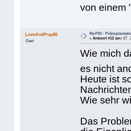
von einem 
Re:PID - Präimplantati
LoveAndPray85
«
Antwort #12 am:
07. J
Gast
Wie mich da
es nicht a
Heute ist s
Nachrichten
Wie sehr wi
Das Problem