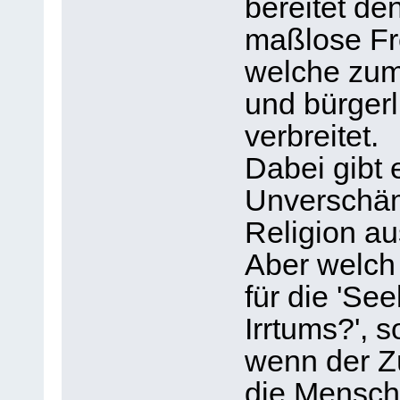
bereitet de
maßlose Fr
welche zum
und bürger
verbreitet.
Dabei gibt 
Unverschäm
Religion au
Aber welch
für die 'Se
Irrtums?', 
wenn der Zü
die Mensch