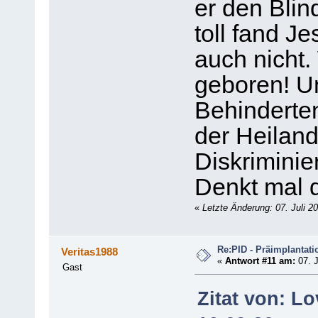
er den Bli
toll fand J
auch nicht.
geboren! Un
Behinderte
der Heiland 
Diskriminie
Denkt mal d
«
Letzte Änderung: 07. Juli 2
Re:PID - Präimplantati
Veritas1988
«
Antwort #11 am:
07. J
Gast
Zitat von: L