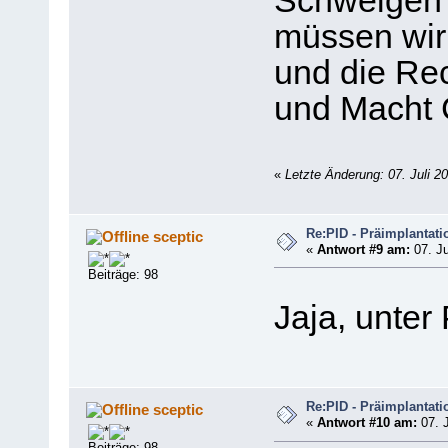
Schweigen ü
müssen wir 
und die Re
und Macht C
«
Letzte Änderung: 07. Juli 2
Re:PID - Präimplantati
sceptic
«
Antwort #9 am:
07. Ju
Beiträge: 98
Jaja, unter
Re:PID - Präimplantati
sceptic
«
Antwort #10 am:
07. J
Beiträge: 98