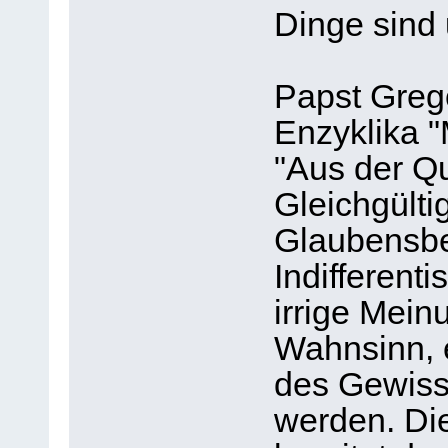
Dinge sind 
Papst Grego
Enzyklika "
"Aus der Qu
Gleichgültig
Glaubensbe
Indifferenti
irrige Mein
Wahnsinn, e
des Gewiss
werden. Di