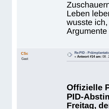
Zuschauern
Leben leben
wusste ich,
Argumente 
Re:PID - Präimplantati
CSc
«
Antwort #14 am:
08. J
Gast
Offizielle
PID-Abst
Freitag, de