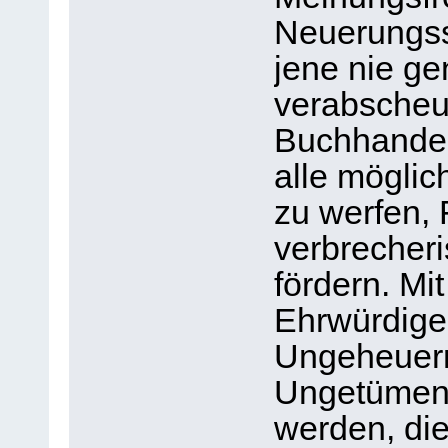
Neuerungss
jene nie ge
verabscheu
Buchhande
alle möglic
zu werfen, F
verbrecheri
fördern. Mit
Ehrwürdige
Ungeheuern
Ungetümen v
werden, die