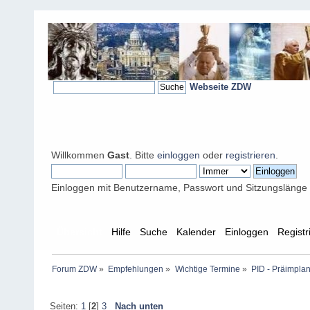
Webseite ZDW
Willkommen
Gast
. Bitte
einloggen
oder
registrieren
.
Einloggen mit Benutzername, Passwort und Sitzungslänge
Übersicht
Hilfe
Suche
Kalender
Einloggen
Registr
Forum ZDW
»
Empfehlungen
»
Wichtige Termine
»
PID - Präimplan
Seiten:
1
[
2
]
3
Nach unten