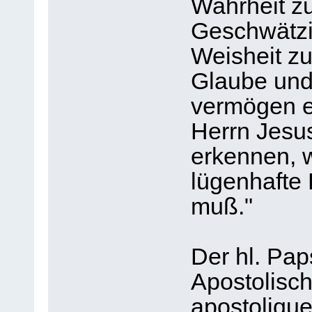
Wahrheit zu
Geschwätzi
Weisheit zu
Glaube und 
vermögen e
Herrn Jesus
erkennen, w
lügenhafte 
muß."
Der hl. Pap
Apostolisc
apostoliqu