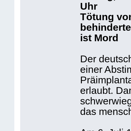
Uhr
Tötung vo
behindert
ist Mord
Der deutsc
einer Abst
Präimplanta
erlaubt. Da
schwerwie
das mensch