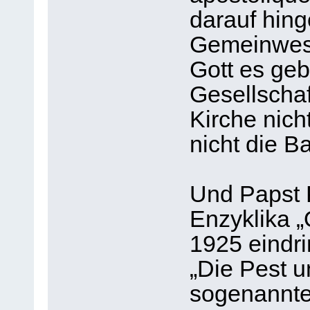
darauf hin
Gemeinwese
Gott es geb
Gesellschaf
Kirche nich
nicht die Ba
Und Papst P
Enzyklika 
1925 eindri
„Die Pest un
sogenannte