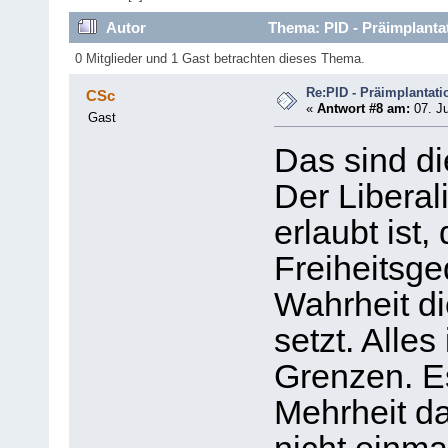
Autor
Thema: PID - Präimplanta
0 Mitglieder und 1 Gast betrachten dieses Thema.
Re:PID - Präimplantati
CSc
«
Antwort #8 am:
07. Ju
Gast
Das sind di
Der Liberal
erlaubt ist,
Freiheitsge
Wahrheit die
setzt. Alles
Grenzen. Es
Mehrheit daf