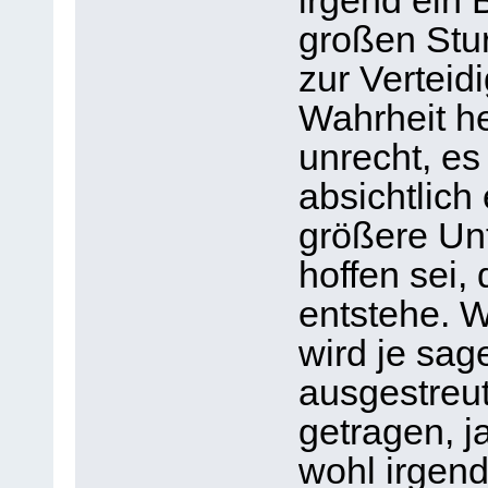
irgend ein 
großen Stu
zur Verteid
Wahrheit he
unrecht, es 
absichtlich
größere Unt
hoffen sei,
entstehe. 
wird je sage
ausgestreut,
getragen, j
wohl irgend