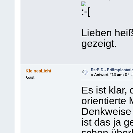
Lieben heiß
gezeigt.
Re:PID - Präimplantati
KleinesLicht
«
Antwort #13 am:
07. J
Gast
Es ist klar,
orientiert
Denkweise 
ist das ja 
schon überl