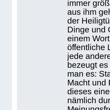
immer größ
aus ihm geh
der Heiligt
Dinge und G
einem Wort 
öffentliche
jede ander
bezeugt es 
man es: St
Macht und 
dieses ein
nämlich du
Meinungsfre