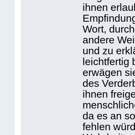
ihnen erlau
Empfindung
Wort, durch
andere Wei
und zu erkl
leichtferti
erwägen sie
des Verder
ihnen freige
menschlich
da es an s
fehlen würd