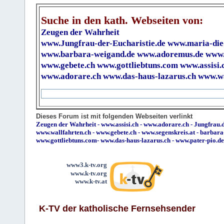
Suche in den kath. Webseiten von:
Zeugen der Wahrheit
www.Jungfrau-der-Eucharistie.de
www.maria-die
www.barbara-weigand.de
www.adoremus.de
www.
www.gebete.ch
www.gottliebtuns.com
www.assisi.
www.adorare.ch
www.das-haus-lazarus.ch
www.wa
Dieses Forum ist mit folgenden Webseiten verlinkt
Zeugen der Wahrheit
-
www.assisi.ch
-
www.adorare.ch
-
Jungfrau.d
www.wallfahrten.ch
-
www.gebete.ch
-
www.segenskreis.at
-
barbara
www.gottliebtuns.com
-
www.das-haus-lazarus.ch
-
www.pater-pio.de
www3.k-tv.org
www.k-tv.org
www.k-tv.at
K-TV der katholische Fernsehsender