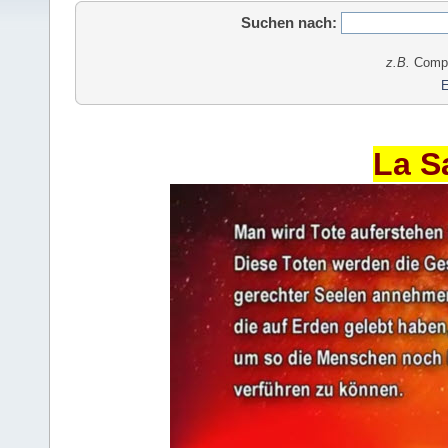
Suchen nach:
z.B.
Comput
E
La S