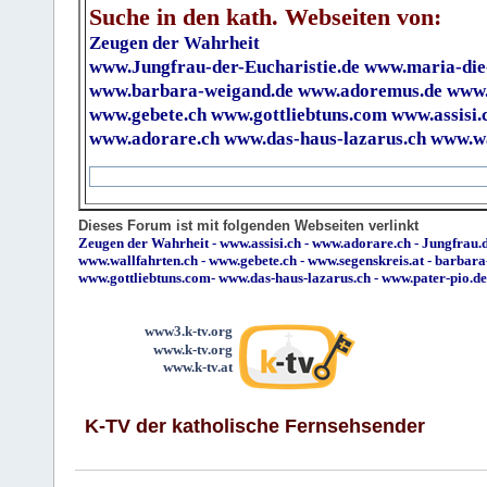
Suche in den kath. Webseiten von:
Zeugen der Wahrheit
www.Jungfrau-der-Eucharistie.de
www.maria-die
www.barbara-weigand.de
www.adoremus.de
www.
www.gebete.ch
www.gottliebtuns.com
www.assisi.
www.adorare.ch
www.das-haus-lazarus.ch
www.wa
Dieses Forum ist mit folgenden Webseiten verlinkt
Zeugen der Wahrheit
-
www.assisi.ch
-
www.adorare.ch
-
Jungfrau.d
www.wallfahrten.ch
-
www.gebete.ch
-
www.segenskreis.at
-
barbara
www.gottliebtuns.com
-
www.das-haus-lazarus.ch
-
www.pater-pio.de
www3.k-tv.org
www.k-tv.org
www.k-tv.at
K-TV der katholische Fernsehsender