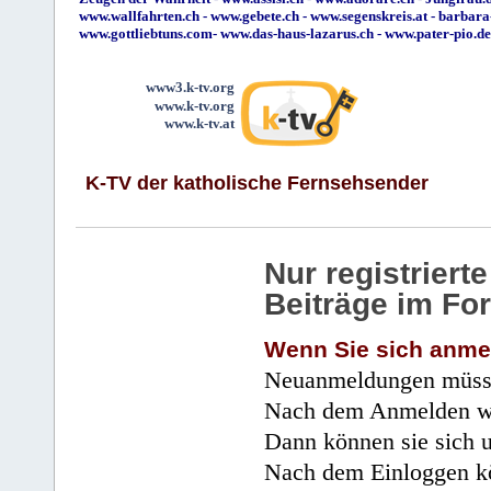
www.wallfahrten.ch
-
www.gebete.ch
-
www.segenskreis.at
-
barbara
www.gottliebtuns.com
-
www.das-haus-lazarus.ch
-
www.pater-pio.de
www3.k-tv.org
www.k-tv.org
www.k-tv.at
K-TV der katholische Fernsehsender
Nur registrier
Beiträge im Fo
Wenn Sie sich anme
Neuanmeldungen müsse
Nach dem Anmelden wir
Dann können sie sich 
Nach dem Einloggen kö