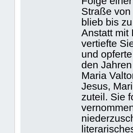
Folge einer
Straße von 
blieb bis z
Anstatt mit
vertiefte S
und opferte
den Jahren
Maria Valto
Jesus, Mar
zuteil. Sie 
vernommen
niederzusch
literarisch