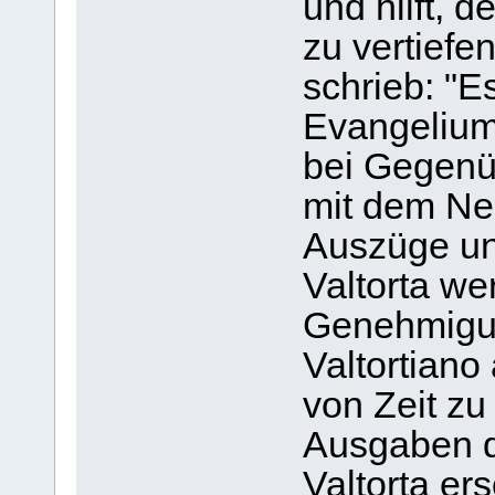
und hilft, 
zu vertiefe
schrieb: "E
Evangelium"
bei Gegenü
mit dem Ne
Auszüge un
Valtorta we
Genehmigun
Valtortian
von Zeit zu 
Ausgaben d
Valtorta er