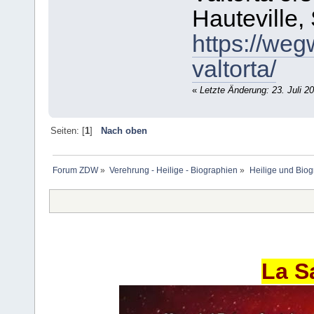
Hauteville,
https://we
valtorta/
«
Letzte Änderung: 23. Juli 2
Seiten: [
1
]
Nach oben
Forum ZDW
»
Verehrung - Heilige - Biographien
»
Heilige und Bio
La S