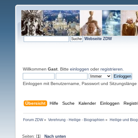
Webseite ZDW
Willkommen
Gast
. Bitte
einloggen
oder
registrieren
.
Einloggen mit Benutzername, Passwort und Sitzungslänge
Übersicht
Hilfe
Suche
Kalender
Einloggen
Registr
Forum ZDW
»
Verehrung - Heilige - Biographien
»
Heilige und Bio
Seiten: [
1
]
Nach unten