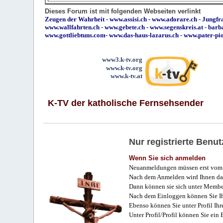
Dieses Forum ist mit folgenden Webseiten verlinkt
Zeugen der Wahrheit
-
www.assisi.ch
-
www.adorare.ch
-
Jungfra
www.wallfahrten.ch
-
www.gebete.ch
-
www.segenskreis.at
-
barb
www.gottliebtuns.com
-
www.das-haus-lazarus.ch
-
www.pater-pi
www3.k-tv.org
www.k-tv.org
www.k-tv.at
K-TV der katholische Fernsehsender
Nur registrierte Ben
Wenn Sie sich anmelden
Neuanmeldungen müssen erst vom 
Nach dem Anmelden wird Ihnen das
Dann können sie sich unter Membe
Nach dem Einloggen können Sie Ihr
Ebenso können Sie unter Profil Ihr
Unter Profil/Profil können Sie ein