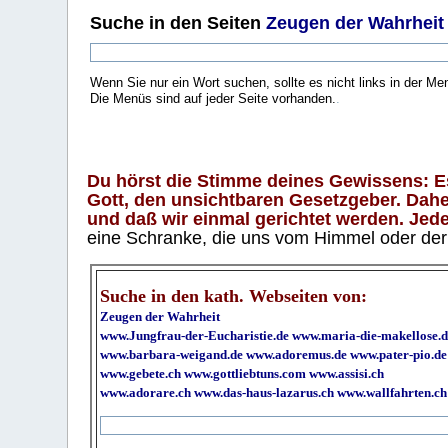
Suche
in den Seiten
Zeugen der Wahrheit
Wenn Sie nur ein Wort suchen, sollte es nicht links in der Me
Die Menüs sind auf jeder Seite vorhanden.
.
Du hörst die Stimme deines Gewissens: Es 
Gott, den unsichtbaren Gesetzgeber. Daher
und daß wir einmal gerichtet werden. Jeder
eine Schranke, die uns vom Himmel oder der H
Suche in den kath. Webseiten von:
Zeugen der Wahrheit
www.Jungfrau-der-Eucharistie.de
www.maria-die-makellose.d
www.barbara-weigand.de
www.adoremus.de
www.pater-pio.de
www.gebete.ch
www.gottliebtuns.com
www.assisi.ch
www.adorare.ch
www.das-haus-lazarus.ch
www.wallfahrten.ch