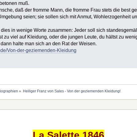
 betonen muß.
ünsche, daß der fromme Mann, die fromme Frau stets die best g
r Umgebung seien; sie sollen sich mit Anmut, Wohlerzogenheit
ll dies in wenige Worte zusammen: Jeder soll sich standesgemä
 zu viel auf Kleidung, oder die jungen Leute, du hältst zu weni
, dann halte man sich an den Rat der Weisen.
ri.de/Von-der-geziemenden-Kleidung
Biographien
»
Heiliger Franz von Sales - Von der geziemenden Kleidung!
La Salette 1846