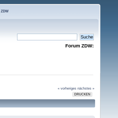
e ZDW
Forum ZDW:
« vorheriges
nächstes »
DRUCKEN