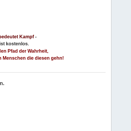
bedeutet Kampf
-
 ist kostenlos
.
den Pfad der Wahrheit,
an Menschen die diesen gehn!
n.