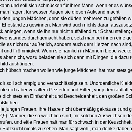
 kann und soll sich schmücken für ihren Mann, wenn er es wünsch
 man fragen, für wessen Augen sie diesen Aufwand macht.
n den jungen Mädchen, denn sie dürfen mehreren zu gefallen wü
en Ehestand zu gewinnen. Man wird auch nichts daran auszuset
 anlegen, wenn sie ihn nur nicht auffallend zur Schau stellen;
twenstandes durchgemacht haben, setzt man bei ihnen eine gew
ie es nicht nur äußerlich, sondern auch dem Herzen nach sind,
t und Frömmigkeit. Wenn sie nämlich in Männern Liebe wecken w
s aber nicht, wozu beladen sie sich dann mit Dingen, die dazu 
child aushängen.
sich hübsch machen wollen wie junge Mädchen, hat man stets gesp
 dir soll schlampig und vernachlässigt sein. Unordentliche Klei
e dich aber vor allem Gezierten und Eitlen, vor jedem auffall
te dich stets an Einfachheit und Bescheidenheit, den größten 
äßlichen.
die jungen Frauen, ihre Haare nicht übermäßig gekräuselt und ge
m 2,9). Männer, die so weichlich sind, mit solchen Auswüchsen der 
rrufen, und eitle Frauen hält man für schwach in der Keuschheit
 Putzsucht nichts zu sehen. Man sagt wohl, man denke dabei nic