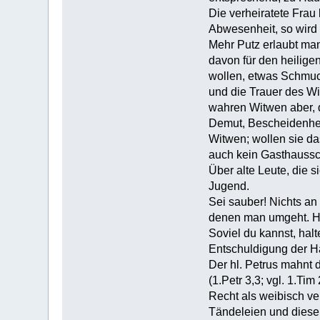
Die verheiratete Frau
Abwesenheit, so wird
Mehr Putz erlaubt ma
davon für den heilig
wollen, etwas Schmuck
und die Trauer des Wi
wahren Witwen aber, d
Demut, Bescheidenhei
Witwen; wollen sie da
auch kein Gasthauss
Über alte Leute, die 
Jugend.
Sei sauber! Nichts an
denen man umgeht. Hüt
Soviel du kannst, hal
Entschuldigung der H
Der hl. Petrus mahnt 
(1.Petr 3,3; vgl. 1.Ti
Recht als weibisch ve
Tändeleien und dieser