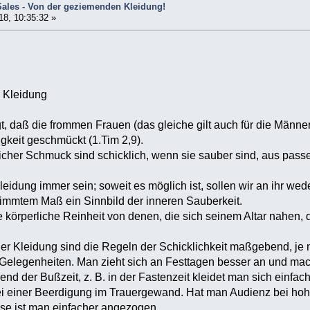
Sales - Von der geziemenden Kleidung!
18, 10:35:32 »
 Kleidung
gt, daß die frommen Frauen (das gleiche gilt auch für die Männe
igkeit geschmückt (1.Tim 2,9).
icher Schmuck sind schicklich, wenn sie sauber sind, aus pas
idung immer sein; soweit es möglich ist, sollen wir an ihr w
estimmtem Maß ein Sinnbild der inneren Sauberkeit.
ie körperliche Reinheit von denen, die sich seinem Altar nahe
 der Kleidung sind die Regeln der Schicklichkeit maßgebend, je 
 Gelegenheiten. Man zieht sich an Festtagen besser an und m
d der Bußzeit, z. B. in der Fastenzeit kleidet man sich einfach
bei einer Beerdigung im Trauergewand. Hat man Audienz bei hoh
se ist man einfacher angezogen.