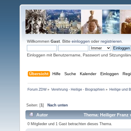
Willkommen
Gast
. Bitte
einloggen
oder
registrieren
.
Einloggen mit Benutzername, Passwort und Sitzungslä
Übersicht
Hilfe
Suche
Kalender
Einloggen
Regi
Forum ZDW
»
Verehrung - Heilige - Biographien
»
Heilige und 
Seiten: [
1
]
Nach unten
Autor
Thema: Heiliger Franz 
0 Mitglieder und 1 Gast betrachten dieses Thema.