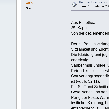
Heiliger Franz von 
kath
«
am:
10. Februar 20
Gast
Aus Philothea
25. Kapitel
Von der geziemenden
Der hl. Paulus verlan
Sittsamkeit und Zücht
Die Kleidung und jegl
angefertigt.
Sauber muß unsere Kle
Reinlichkeit ist in b
Gott verlangt sogar d
ist (vgl. Is 52,11).
Für Stoff und Schnitt
Gesellschaft und den
Rang der Feste. Währen
festlicher Kleidung, 
entsprechend, zu Hau