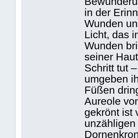
Bewunderung
in der Erin
Wunden und
Licht, das 
Wunden bri
seiner Haut
Schritt tut
umgeben ih
Füßen dring
Aureole vo
gekrönt ist
unzähligen
Dornenkron