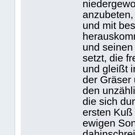
niedergewor
anzubeten, 
und mit be
herauskomm
und seinen
setzt, die 
und gleißt 
der Gräser 
den unzähl
die sich du
ersten Kuß 
ewigen Son
dahinschre