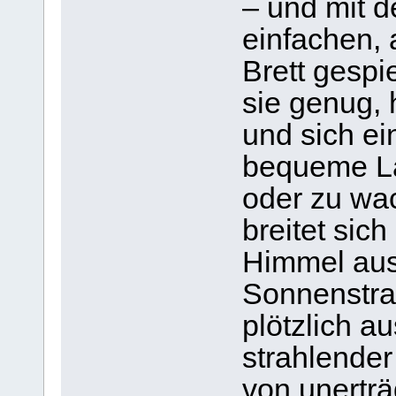
– und mit d
einfachen,
Brett gespi
sie genug, 
und sich e
bequeme La
oder zu wa
breitet sic
Himmel aus
Sonnenstrah
plötzlich a
strahlender
von unerträ