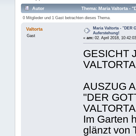
Autor
Thema: Maria Valtorta -
0 Mitglieder und 1 Gast betrachten dieses Thema.
Maria Valtorta - "DE
Valtorta
Auferstehung!
Gast
«
am:
02. April 2018, 10:42:0
GESICHT 
VALTORTA
AUSZUG A
"DER GOT
VALTORTA
Im Garten he
glänzt von