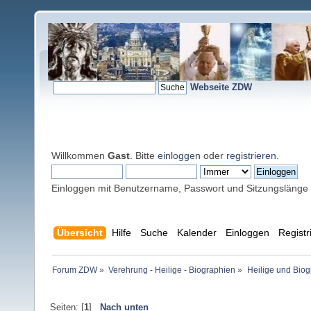
Webseite ZDW
Willkommen
Gast
. Bitte
einloggen
oder
registrieren
.
Einloggen mit Benutzername, Passwort und Sitzungslänge
Übersicht
Hilfe
Suche
Kalender
Einloggen
Registr
Forum ZDW
»
Verehrung - Heilige - Biographien
»
Heilige und Bio
Seiten: [
1
]
Nach unten