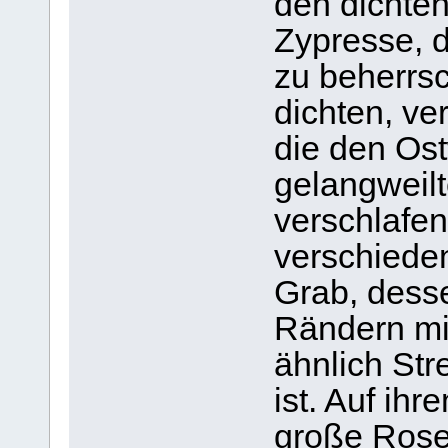
den dichten
Zypresse, d
zu beherrsc
dichten, v
die den Ost
gelangweilt
verschlafe
verschiede
Grab, dess
Rändern mit
ähnlich Str
ist. Auf ih
große Rose