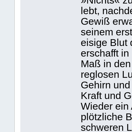
»Nichts« zu
lebt, nachd
Gewiß erwac
seinem ers
eisige Blut
erschafft i
Maß in den 
reglosen L
Gehirn und
Kraft und 
Wieder ein
plötzliche
schweren L