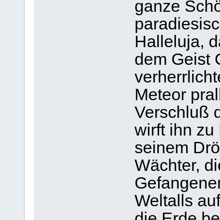
ganze Schöp
paradiesisc
Halleluja, 
dem Geist Ch
verherrlich
Meteor pral
Verschluß d
wirft ihn z
seinem Drö
Wächter, di
Gefangenen
Weltalls au
die Erde be