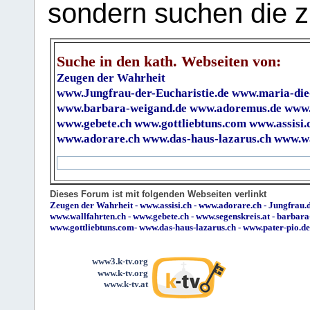
sondern suchen die z
Suche in den kath. Webseiten von:
Zeugen der Wahrheit
www.Jungfrau-der-Eucharistie.de
www.maria-die
www.barbara-weigand.de
www.adoremus.de
www.
www.gebete.ch
www.gottliebtuns.com
www.assisi.
www.adorare.ch
www.das-haus-lazarus.ch
www.wa
Dieses Forum ist mit folgenden Webseiten verlinkt
Zeugen der Wahrheit
-
www.assisi.ch
-
www.adorare.ch
-
Jungfrau.d
www.wallfahrten.ch
-
www.gebete.ch
-
www.segenskreis.at
-
barbara
www.gottliebtuns.com
-
www.das-haus-lazarus.ch
-
www.pater-pio.de
www3.k-tv.org
www.k-tv.org
www.k-tv.at