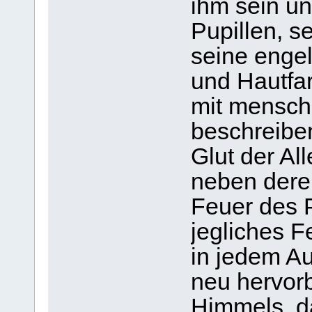
ihm sein un
Pupillen, s
seine enge
und Hautfar
mit menschl
beschreiben
Glut der All
neben deren
Feuer des P
jegliches F
in jedem Au
neu hervorb
Himmels, da