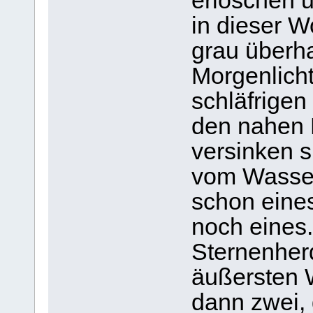
erlöschen 
in dieser 
grau überh
Morgenlicht
schläfrigen
den nahen 
versinken s
vom Wasser 
schon eines
noch eines.
Sternenherd
äußersten W
dann zwei, 