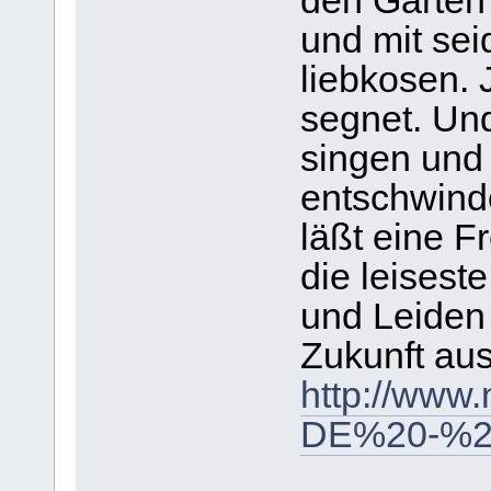
den Gärten
und mit sei
liebkosen.
segnet. Und
singen und 
entschwind
läßt eine F
die leisest
und Leiden
Zukunft ausl
http://www
DE%20-%20