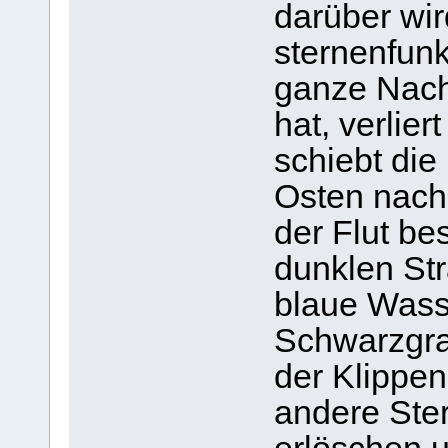
darüber wir
sternenfun
ganze Nach
hat, verlie
schiebt die
Osten nach
der Flut be
dunklen St
blaue Wass
Schwarzgra
der Klippen
andere Ster