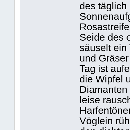
des täglic
Sonnenaufg
Rosastreife
Seide des o
säuselt ein
und Gräser 
Tag ist auf
die Wipfel 
Diamanten 
leise rausc
Harfentönen
Vöglein rüh