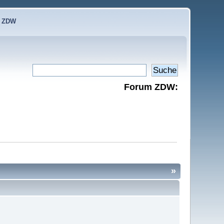
e ZDW
Forum ZDW:
»