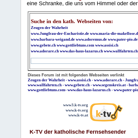
eine Schranke, die uns vom Himmel oder der H
Suche in den kath. Webseiten von:
Zeugen der Wahrheit
www.Jungfrau-der-Eucharistie.de
www.maria-die-makellose.d
www.barbara-weigand.de
www.adoremus.de
www.pater-pio.de
www.gebete.ch
www.gottliebtuns.com
www.assisi.ch
www.adorare.ch
www.das-haus-lazarus.ch
www.wallfahrten.ch
Dieses Forum ist mit folgenden Webseiten verlinkt
Zeugen der Wahrheit
-
www.assisi.ch
-
www.adorare.ch
-
Jungfra
www.wallfahrten.ch
-
www.gebete.ch
-
www.segenskreis.at
-
barb
www.gottliebtuns.com
-
www.das-haus-lazarus.ch
-
www.pater-pi
www3.k-tv.org
www.k-tv.org
www.k-tv.at
K-TV der katholische Fernsehsender