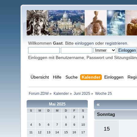
Willkommen
Gast
. Bitte
einloggen
oder
registrieren
.
Einloggen mit Benutzername, Passwort und Sitzungslä
Übersicht
Hilfe
Suche
Kalender
Einloggen
Regi
Forum ZDW
»
Kalender
»
Juni 2025
»
Woche 25
«
Mai 2025
S
M
D
M
D
F
S
Sonntag
1
2
3
4
5
6
7
8
9
10
15
11
12
13
14
15
16
17