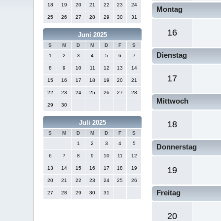
18
19
20
21
22
23
24
Montag
25
26
27
28
29
30
31
16
Juni 2025
S
M
D
M
D
F
S
Dienstag
1
2
3
4
5
6
7
8
9
10
11
12
13
14
17
15
16
17
18
19
20
21
22
23
24
25
26
27
28
Mittwoch
29
30
Juli 2025
18
S
M
D
M
D
F
S
1
2
3
4
5
Donnerstag
6
7
8
9
10
11
12
13
14
15
16
17
18
19
19
20
21
22
23
24
25
26
Freitag
27
28
29
30
31
20