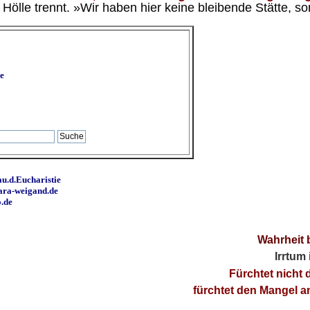
ölle trennt. »Wir haben hier keine bleibende Stätte, so
e
u.d.Eucharistie
ara-weigand.de
o.de
Wahrheit 
Irrtum
Fürchtet nicht 
fürchtet den Mangel 