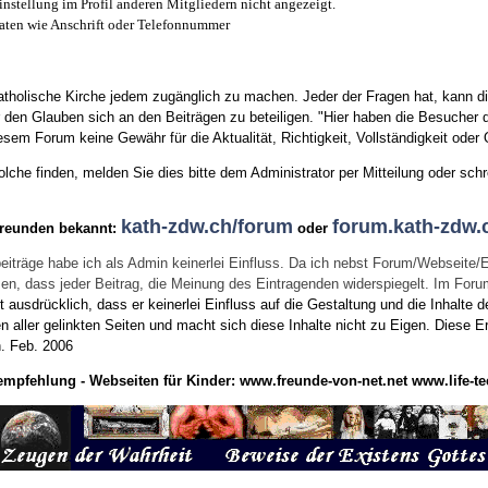
instellung im Profil anderen Mitgliedern nicht angezeigt.
aten wie Anschrift oder Telefonnummer
tholische Kirche jedem zugänglich zu machen. Jeder der Fragen hat, kann di
den Glauben sich an den Beiträgen zu beteiligen. "Hier haben die Besucher d
sem Forum keine Gewähr für die Aktualität, Richtigkeit, Vollständigkeit oder Q
he finden, melden Sie dies bitte dem Administrator per Mitteilung oder schr
kath-zdw.ch/forum
forum.kath-zdw.
Freunden bekannt:
oder
eiträge habe ich als Admin keinerlei Einfluss. Da ich nebst Forum/Webseite/
wissen, dass jeder Beitrag, die Meinung des Eintragenden widerspiegelt. Im Fo
usdrücklich, dass er keinerlei Einfluss auf die Gestaltung und die Inhalte d
en aller gelinkten Seiten und macht sich diese Inhalte nicht zu Eigen.
Diese Er
n.
Feb. 2006
empfehlung - Webseiten für Kinder:
www.freunde-von-net.net
www.life-te