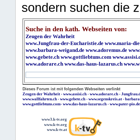
sondern suchen die z
Suche in den kath. Webseiten von:
Zeugen der Wahrheit
www.Jungfrau-der-Eucharistie.de
www.maria-die
www.barbara-weigand.de
www.adoremus.de
www.
www.gebete.ch
www.gottliebtuns.com
www.assisi.
www.adorare.ch
www.das-haus-lazarus.ch
www.wa
Dieses Forum ist mit folgenden Webseiten verlinkt
Zeugen der Wahrheit
-
www.assisi.ch
-
www.adorare.ch
-
Jungfrau.d
www.wallfahrten.ch
-
www.gebete.ch
-
www.segenskreis.at
-
barbara
www.gottliebtuns.com
-
www.das-haus-lazarus.ch
-
www.pater-pio.de
www3.k-tv.org
www.k-tv.org
www.k-tv.at