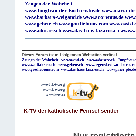
Zeugen der Wahrheit
www.Jungfrau-der-Eucharistie.de
www.maria-die
www.barbara-weigand.de
www.adoremus.de
www.
www.gebete.ch
www.gottliebtuns.com
www.assisi.
www.adorare.ch
www.das-haus-lazarus.ch
www.wa
Dieses Forum ist mit folgenden Webseiten verlinkt
Zeugen der Wahrheit
-
www.assisi.ch
-
www.adorare.ch
-
Jungfrau.d
www.wallfahrten.ch
-
www.gebete.ch
-
www.segenskreis.at
-
barbara
www.gottliebtuns.com
-
www.das-haus-lazarus.ch
-
www.pater-pio.de
www3.k-tv.org
www.k-tv.org
www.k-tv.at
K-TV der katholische Fernsehsender
Nur registrier