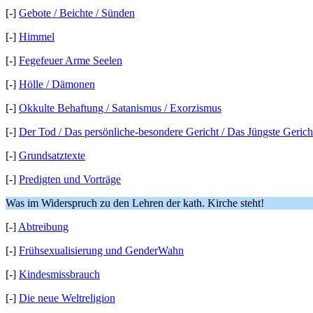
[-]
Gebote / Beichte / Sünden
[-]
Himmel
[-]
Fegefeuer Arme Seelen
[-]
Hölle / Dämonen
[-]
Okkulte Behaftung / Satanismus / Exorzismus
[-]
Der Tod / Das persönliche-besondere Gericht / Das Jüngste Gerich
[-]
Grundsatztexte
[-]
Predigten und Vorträge
Was im Widerspruch zu den Lehren der kath. Kirche steht!
[-]
Abtreibung
[-]
Frühsexualisierung und GenderWahn
[-]
Kindesmissbrauch
[-]
Die neue Weltreligion