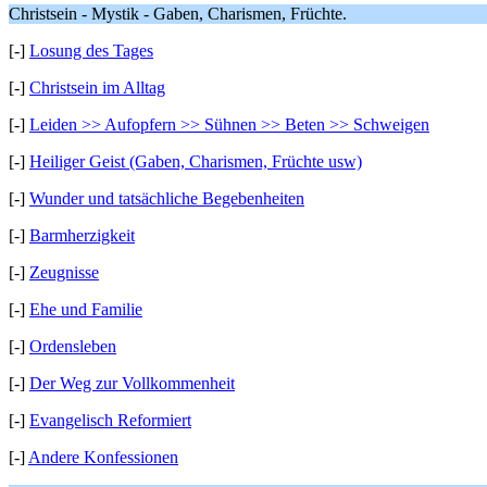
Christsein - Mystik - Gaben, Charismen, Früchte.
[-]
Losung des Tages
[-]
Christsein im Alltag
[-]
Leiden >> Aufopfern >> Sühnen >> Beten >> Schweigen
[-]
Heiliger Geist (Gaben, Charismen, Früchte usw)
[-]
Wunder und tatsächliche Begebenheiten
[-]
Barmherzigkeit
[-]
Zeugnisse
[-]
Ehe und Familie
[-]
Ordensleben
[-]
Der Weg zur Vollkommenheit
[-]
Evangelisch Reformiert
[-]
Andere Konfessionen