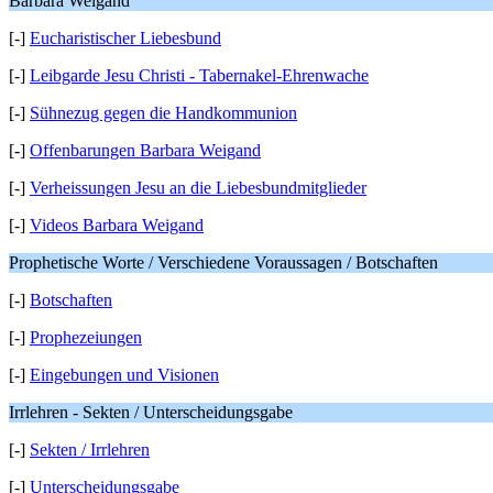
Barbara Weigand
[-]
Eucharistischer Liebesbund
[-]
Leibgarde Jesu Christi - Tabernakel-Ehrenwache
[-]
Sühnezug gegen die Handkommunion
[-]
Offenbarungen Barbara Weigand
[-]
Verheissungen Jesu an die Liebesbundmitglieder
[-]
Videos Barbara Weigand
Prophetische Worte / Verschiedene Voraussagen / Botschaften
[-]
Botschaften
[-]
Prophezeiungen
[-]
Eingebungen und Visionen
Irrlehren - Sekten / Unterscheidungsgabe
[-]
Sekten / Irrlehren
[-]
Unterscheidungsgabe