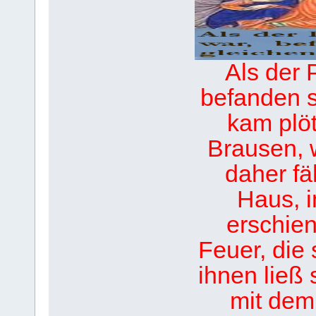
Als der 
befanden s
kam plö
Brausen, 
daher fä
Haus, 
erschie
Feuer, die 
ihnen ließ 
mit dem 