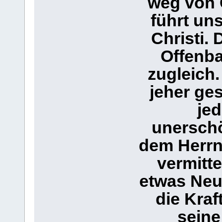
weg von 
führt uns
Christi. 
Offenba
zugleich.
jeher ges
jed
unersch
dem Herrn 
vermitt
etwas Neue
die Kraf
seine