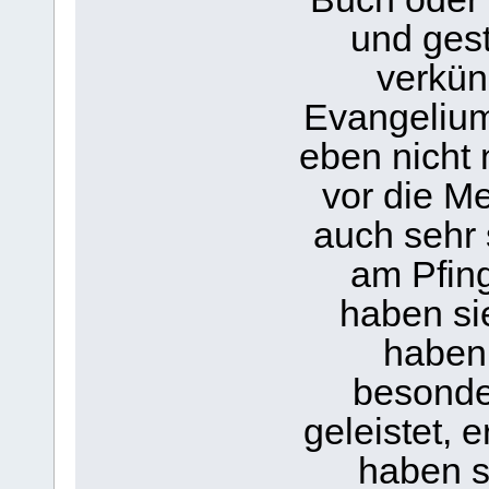
und gest
verkün
Evangelium
eben nicht 
vor die Me
auch sehr 
am Pfin
haben si
haben 
besonde
geleistet, e
haben s