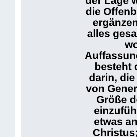
der Lage w
die Offenb
ergänzen.
alles gesa
wo
Auffassun
besteht 
darin, di
von Genera
Größe d
einzuführ
etwas a
Christus;