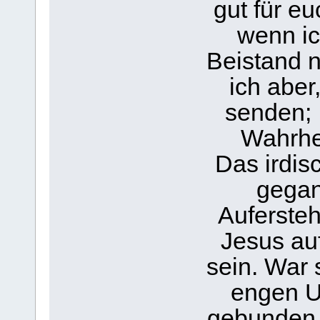
gut für e
wenn ic
Beistand 
ich aber
senden; .
Wahrhei
Das irdis
gegan
Auferste
Jesus au
sein. War 
engen U
gebunden,