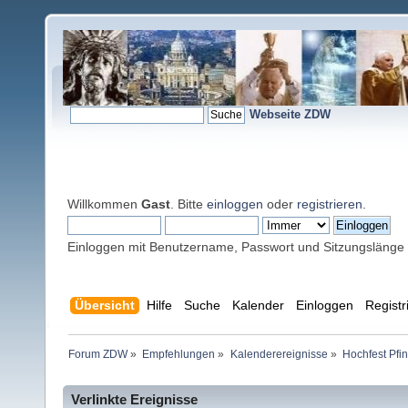
Webseite ZDW
Willkommen
Gast
. Bitte
einloggen
oder
registrieren
.
Einloggen mit Benutzername, Passwort und Sitzungslänge
Übersicht
Hilfe
Suche
Kalender
Einloggen
Registr
Forum ZDW
»
Empfehlungen
»
Kalenderereignisse
»
Hochfest Pfi
Verlinkte Ereignisse