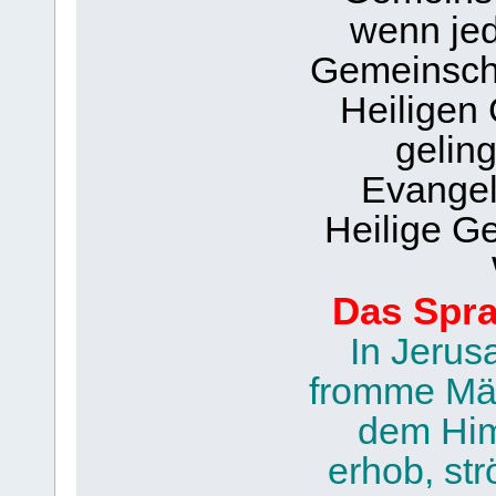
wenn jed
Gemeinscha
Heiligen 
gelin
Evangel
Heilige Ge
Das Spra
In Jerus
fromme Män
dem Him
erhob, s