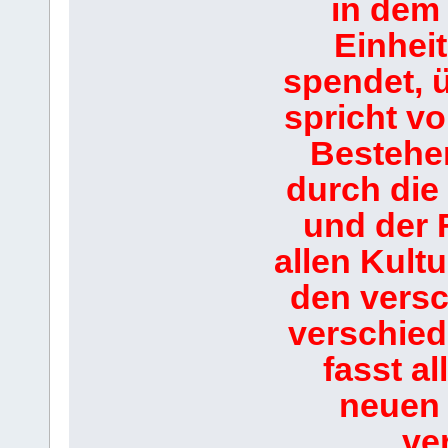
in dem 
Einheit
spendet, 
spricht v
Bestehen
durch die 
und der 
allen Kultu
den vers
verschie
fasst a
neuen 
ve