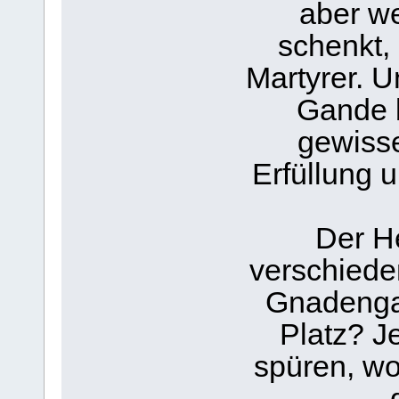
aber w
schenkt,
Martyrer. U
Gande b
gewisse
Erfüllung 
Der He
verschieden
Gnadenga
Platz? J
spüren, wo