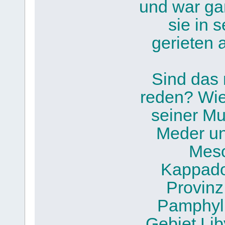
und war gan
sie in 
gerieten 
Sind das n
reden? Wie
seiner Mu
Meder un
Meso
Kappado
Provinz
Pamphyl
Gebiet Li