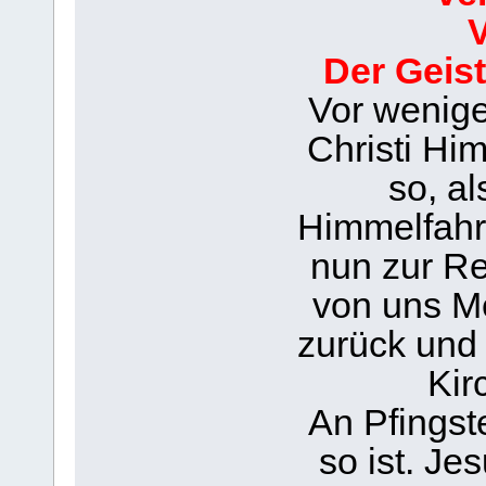
V
Der Geist
Vor wenige
Christi Him
so, a
Himmelfahrt
nun zur Re
von uns Me
zurück und 
Kir
An Pfingst
so ist. Je