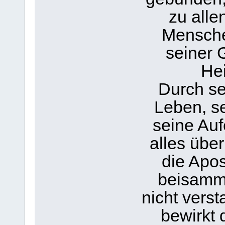
zu alle
Mensche
seiner 
Hei
Durch s
Leben, s
seine Auf
alles über
die Apos
beisamm
nicht verst
bewirkt 