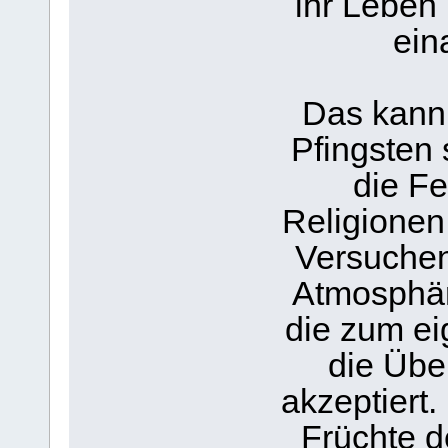
ihr Leben
ein
Das kann 
Pfingsten 
die F
Religionen 
Versuchen 
Atmosphär
die zum ei
die Üb
akzeptiert.
Früchte d