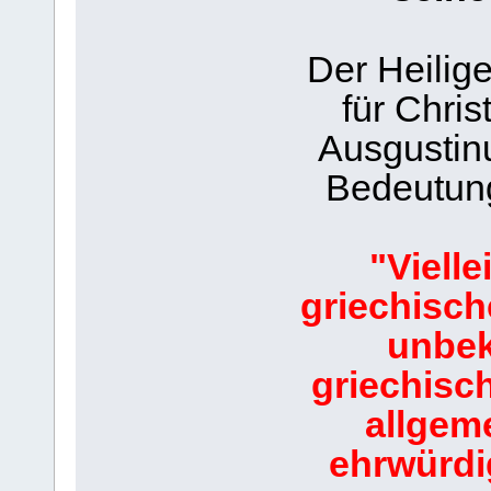
Der Heilig
für Chris
Ausgustin
Bedeutung
"Viellei
griechisch
unbek
griechisch
allgem
ehrwürdi