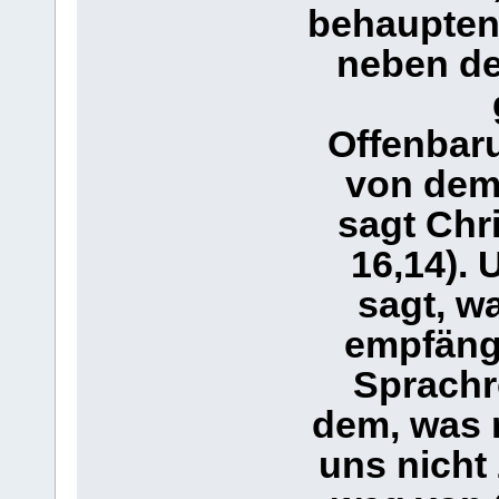
behaupten 
neben de
Offenbar
von dem,
sagt Chr
16,14). 
sagt, w
empfängt
Sprachro
dem, was m
uns nicht 