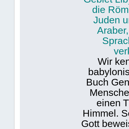
die Röme
Juden u
Araber,
Sprac
ver
Wir ke
babyloni
Buch Gene
Mensche
einen T
Himmel. So
Gott bewei