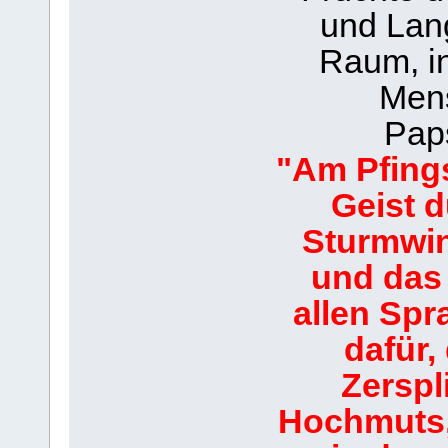
und Lan
Raum, in
Mens
Paps
"Am Pfings
Geist 
Sturmwi
und das
allen Spr
dafür,
Zerspl
Hochmuts,