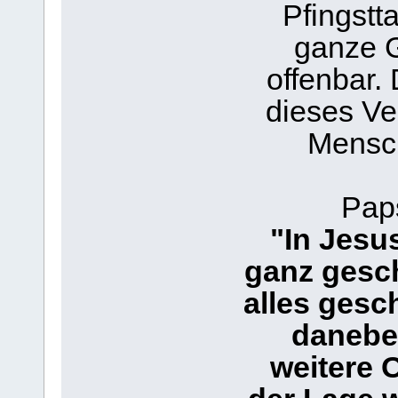
Pfingstt
ganze G
offenbar. 
dieses Ve
Mensch
Paps
"In Jesu
ganz gesch
alles gesc
daneben
weitere 