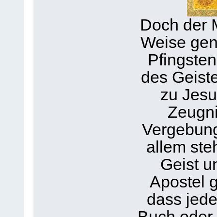
Doch der M
Weise gen
Pfingste
des Geiste
zu Jesu
Zeugni
Vergebung
allem steh
Geist u
Apostel g
dass jede
Buch oder 