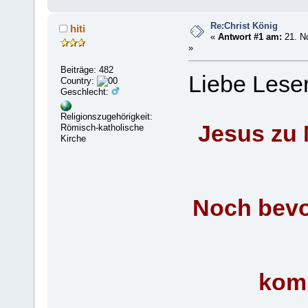
Re:Christ König
hiti
«
Antwort #1 am:
21. N
»
Beiträge: 482
Liebe Leser
Country:
Geschlecht:
Religionszugehörigkeit:
Jesus zu 
Römisch-katholische
Kirche
Noch bevor
komm