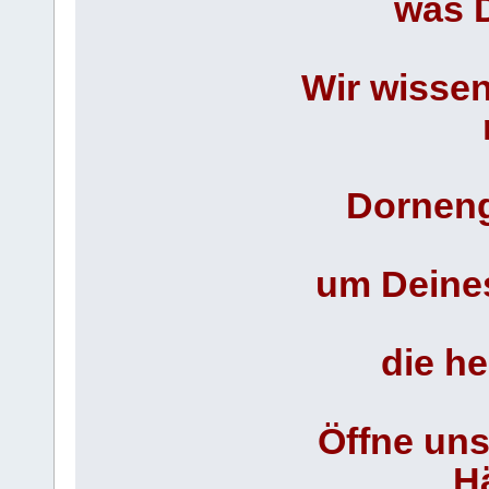
was D
Wir wissen
Dorneng
um Deines
die he
Öffne uns
H