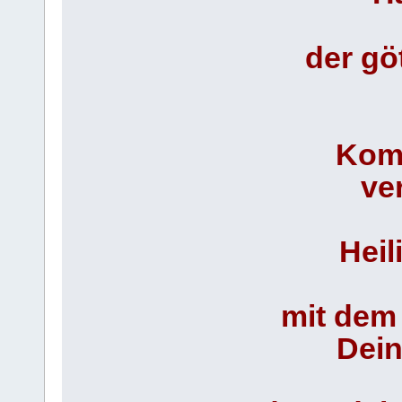
der gö
Komm
ve
Heil
mit dem
Dein