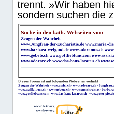
trennt. »Wir haben hi
sondern suchen die z
Suche in den kath. Webseiten von:
Zeugen der Wahrheit
www.Jungfrau-der-Eucharistie.de
www.maria-die
www.barbara-weigand.de
www.adoremus.de
www.
www.gebete.ch
www.gottliebtuns.com
www.assisi.
www.adorare.ch
www.das-haus-lazarus.ch
www.wa
Dieses Forum ist mit folgenden Webseiten verlinkt
Zeugen der Wahrheit
-
www.assisi.ch
-
www.adorare.ch
-
Jungfrau.d
www.wallfahrten.ch
-
www.gebete.ch
-
www.segenskreis.at
-
barbara
www.gottliebtuns.com
-
www.das-haus-lazarus.ch
-
www.pater-pio.de
www3.k-tv.org
www.k-tv.org