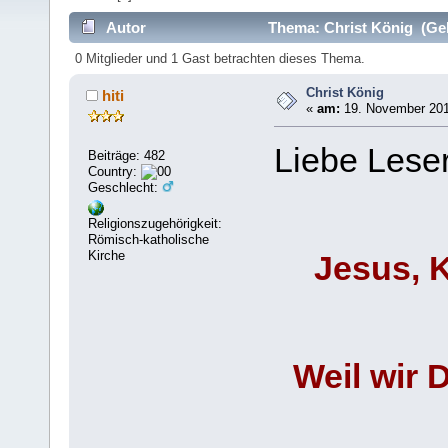
Autor
Thema: Christ König (Gel
0 Mitglieder und 1 Gast betrachten dieses Thema.
Christ König
hiti
«
am:
19. November 201
Liebe Leser
Beiträge: 482
Country:
Geschlecht:
Religionszugehörigkeit:
Römisch-katholische
Kirche
Jesus, 
Weil wir D