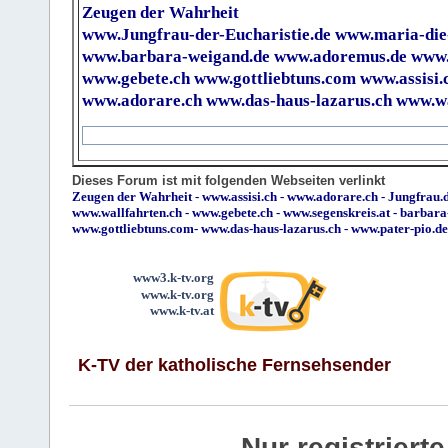
Zeugen der Wahrheit
www.Jungfrau-der-Eucharistie.de
www.maria-die
www.barbara-weigand.de
www.adoremus.de
www.
www.gebete.ch
www.gottliebtuns.com
www.assisi.
www.adorare.ch
www.das-haus-lazarus.ch
www.wa
Dieses Forum ist mit folgenden Webseiten verlinkt
Zeugen der Wahrheit
-
www.assisi.ch
-
www.adorare.ch
-
Jungfrau.d
www.wallfahrten.ch
-
www.gebete.ch
-
www.segenskreis.at
-
barbara
www.gottliebtuns.com
-
www.das-haus-lazarus.ch
-
www.pater-pio.de
www3.k-tv.org
www.k-tv.org
www.k-tv.at
K-TV der katholische Fernsehsender
Nur registrier