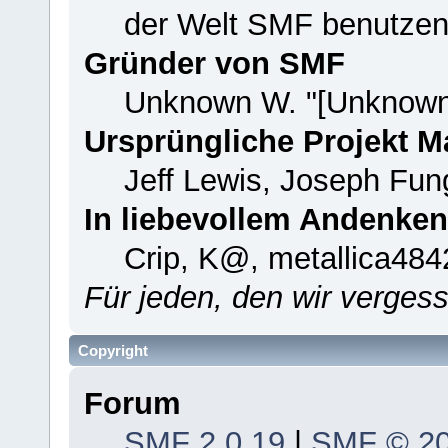
der Welt SMF benutzen
Gründer von SMF
Unknown W. "[Unknown
Ursprüngliche Projekt 
Jeff Lewis, Joseph Fu
In liebevollem Andenken
Crip, K@, metallica484
Für jeden, den wir verge
Copyright
Forum
SMF 2.0.19
|
SMF © 2