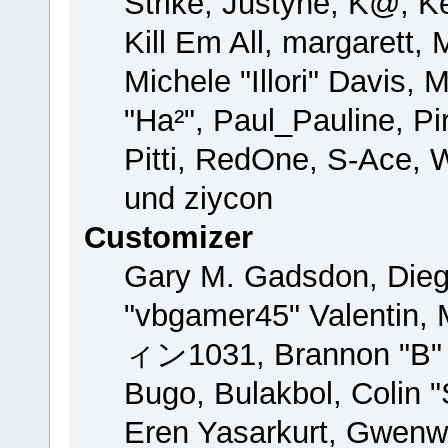
Strike, Justyne, K@, Ke
Kill Em All, margarett,
Michele "Illori" Davis, 
"Ha²", Paul_Pauline, P
Pitti, RedOne, S-Ace,
und ziycon
Customizer
Gary M. Gadsdon, Dieg
"vbgamer45" Valentin, 
ィン1031, Brannon "B" H
Bugo, Bulakbol, Colin 
Eren Yasarkurt, Gwenw