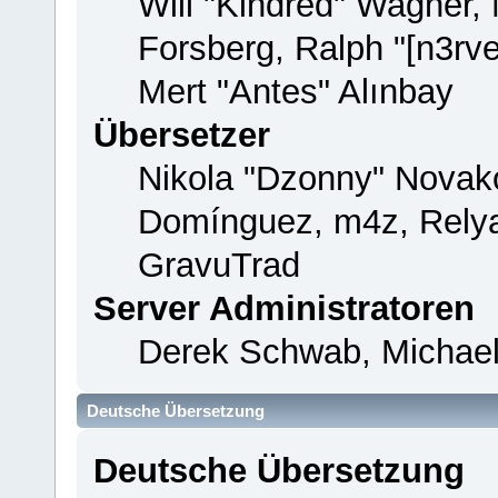
Will "Kindred" Wagner,
Forsberg, Ralph "[n3rv
Mert "Antes" Alınbay
Übersetzer
Nikola "Dzonny" Novako
Domínguez, m4z, Relya
GravuTrad
Server Administratoren
Derek Schwab, Michael
Deutsche Übersetzung
Deutsche Übersetzung