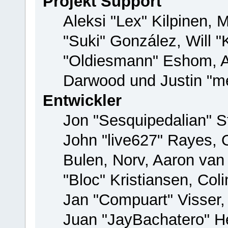
Projekt Support
Aleksi "Lex" Kilpinen, M
"Suki" González, Will 
"Oldiesmann" Eshom, 
Darwood und Justin "me
Entwickler
Jon "Sesquipedalian" St
John "live627" Rayes,
Bulen, Norv, Aaron van
"Bloc" Kristiansen, Co
Jan "Compuart" Visser
Juan "JayBachatero" H