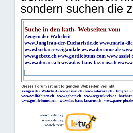
sondern suchen die z
Suche in den kath. Webseiten von:
Zeugen der Wahrheit
www.Jungfrau-der-Eucharistie.de
www.maria-die
www.barbara-weigand.de
www.adoremus.de
www.
www.gebete.ch
www.gottliebtuns.com
www.assisi.
www.adorare.ch
www.das-haus-lazarus.ch
www.wa
Dieses Forum ist mit folgenden Webseiten verlinkt
Zeugen der Wahrheit
-
www.assisi.ch
-
www.adorare.ch
-
Jungfrau.d
www.wallfahrten.ch
-
www.gebete.ch
-
www.segenskreis.at
-
barbara
www.gottliebtuns.com
-
www.das-haus-lazarus.ch
-
www.pater-pio.de
www3.k-tv.org
www.k-tv.org
www.k-tv.at