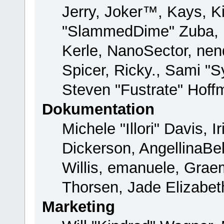
Jerry, Joker™, Kays, Ki
"SlammedDime" Zuba, 
Kerle, NanoSector, nend
Spicer, Ricky., Sami "
Steven "Fustrate" Hoff
Dokumentation
Michele "Illori" Davis, 
Dickerson, AngellinaBel
Willis, emanuele, Gra
Thorsen, Jade Elizabet
Marketing