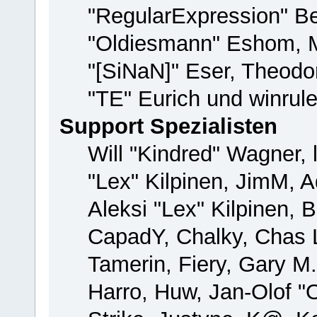
"RegularExpression" B
"Oldiesmann" Eshom, M
"[SiNaN]" Eser, Theodor
"TE" Eurich und winrul
Support Spezialisten
Will "Kindred" Wagner, 
"Lex" Kilpinen, JimM, A
Aleksi "Lex" Kilpinen, 
CapadY, Chalky, Chas 
Tamerin, Fiery, Gary M
Harro, Huw, Jan-Olof "