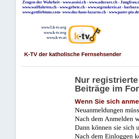
Zeugen der Wahrheit
-
www.assisi.ch
-
www.adorare.ch
-
Jungfrau.d
www.wallfahrten.ch
-
www.gebete.ch
-
www.segenskreis.at
-
barbara
www.gottliebtuns.com
-
www.das-haus-lazarus.ch
-
www.pater-pio.de
www3.k-tv.org
www.k-tv.org
www.k-tv.at
K-TV der katholische Fernsehsender
Nur registrier
Beiträge im Fo
Wenn Sie sich anme
Neuanmeldungen müsse
Nach dem Anmelden wir
Dann können sie sich 
Nach dem Einloggen kö