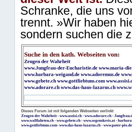
Schranke, die uns vo
trennt. »Wir haben hi
sondern suchen die z
Suche in den kath. Webseiten von:
Zeugen der Wahrheit
www.Jungfrau-der-Eucharistie.de
www.maria-die
www.barbara-weigand.de
www.adoremus.de
www.
www.gebete.ch
www.gottliebtuns.com
www.assisi.
www.adorare.ch
www.das-haus-lazarus.ch
www.wa
Dieses Forum ist mit folgenden Webseiten verlinkt
Zeugen der Wahrheit
-
www.assisi.ch
-
www.adorare.ch
-
Jungfrau.d
www.wallfahrten.ch
-
www.gebete.ch
-
www.segenskreis.at
-
barbara
www.gottliebtuns.com
-
www.das-haus-lazarus.ch
-
www.pater-pio.de