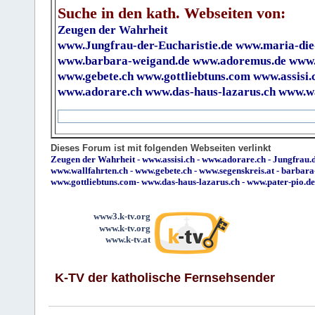
Suche in den kath. Webseiten von:
Zeugen der Wahrheit
www.Jungfrau-der-Eucharistie.de
www.maria-die
www.barbara-weigand.de
www.adoremus.de
www.
www.gebete.ch
www.gottliebtuns.com
www.assisi.
www.adorare.ch
www.das-haus-lazarus.ch
www.wa
Dieses Forum ist mit folgenden Webseiten verlinkt
Zeugen der Wahrheit
-
www.assisi.ch
-
www.adorare.ch
-
Jungfrau.d
www.wallfahrten.ch
-
www.gebete.ch
-
www.segenskreis.at
-
barbara
www.gottliebtuns.com
-
www.das-haus-lazarus.ch
-
www.pater-pio.de
www3.k-tv.org
www.k-tv.org
www.k-tv.at
K-TV der katholische Fernsehsender