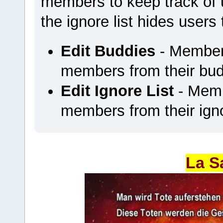
members to keep track of u
the ignore list hides users
Edit Buddies
- Members
members from their budd
Edit Ignore List
- Memb
members from their ignor
La S