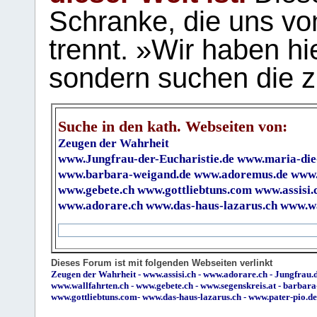
Schranke, die uns vo
trennt. »Wir haben hi
sondern suchen die z
Suche in den kath. Webseiten von:
Zeugen der Wahrheit
www.Jungfrau-der-Eucharistie.de
www.maria-die
www.barbara-weigand.de
www.adoremus.de
www.
www.gebete.ch
www.gottliebtuns.com
www.assisi.
www.adorare.ch
www.das-haus-lazarus.ch
www.wa
Dieses Forum ist mit folgenden Webseiten verlinkt
Zeugen der Wahrheit
-
www.assisi.ch
-
www.adorare.ch
-
Jungfrau.d
www.wallfahrten.ch
-
www.gebete.ch
-
www.segenskreis.at
-
barbara
www.gottliebtuns.com
-
www.das-haus-lazarus.ch
-
www.pater-pio.de