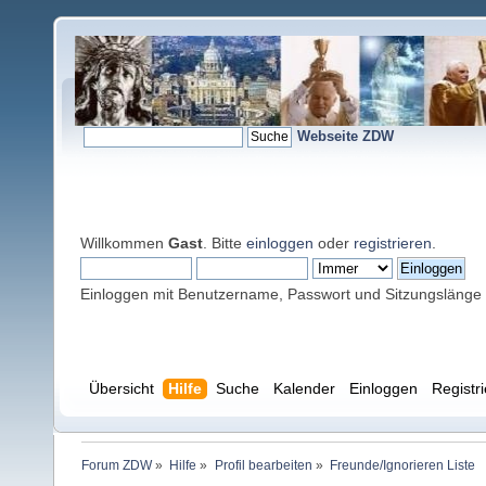
Webseite ZDW
Willkommen
Gast
. Bitte
einloggen
oder
registrieren
.
Einloggen mit Benutzername, Passwort und Sitzungslänge
Übersicht
Hilfe
Suche
Kalender
Einloggen
Registr
Forum ZDW
»
Hilfe
»
Profil bearbeiten
»
Freunde/Ignorieren Liste