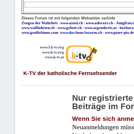
Dieses Forum ist mit folgenden Webseiten verlinkt
Zeugen der Wahrheit
-
www.assisi.ch
-
www.adorare.ch
-
Jungfrau.d
www.wallfahrten.ch
-
www.gebete.ch
-
www.segenskreis.at
-
barbara
www.gottliebtuns.com
-
www.das-haus-lazarus.ch
-
www.pater-pio.de
www3.k-tv.org
www.k-tv.org
www.k-tv.at
K-TV der katholische Fernsehsender
Nur registrier
Beiträge im Fo
Wenn Sie sich anme
Neuanmeldungen müsse