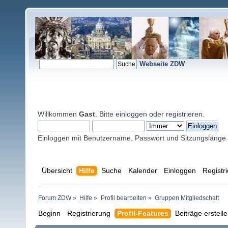
Webseite ZDW
Willkommen
Gast
. Bitte
einloggen
oder
registrieren
.
Einloggen mit Benutzername, Passwort und Sitzungslänge
Übersicht
Hilfe
Suche
Kalender
Einloggen
Registr
Forum ZDW
»
Hilfe
»
Profil bearbeiten
»
Gruppen Mitgliedschaft
Beginn
Registrierung
Profil-Features
Beiträge erstell