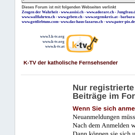
Dieses Forum ist mit folgenden Webseiten verlinkt
Zeugen der Wahrheit
-
www.assisi.ch
-
www.adorare.ch
-
Jungfrau.d
www.wallfahrten.ch
-
www.gebete.ch
-
www.segenskreis.at
-
barbara
www.gottliebtuns.com
-
www.das-haus-lazarus.ch
-
www.pater-pio.de
www3.k-tv.org
www.k-tv.org
www.k-tv.at
K-TV der katholische Fernsehsender
Nur registrier
Beiträge im Fo
Wenn Sie sich anme
Neuanmeldungen müsse
Nach dem Anmelden wir
Dann können sie sich 