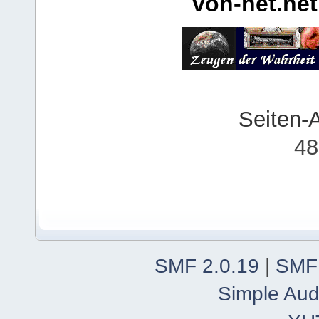
von-net.net
Seiten-
48
SMF 2.0.19
|
SMF
Simple Aud