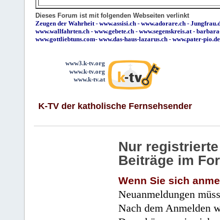
Dieses Forum ist mit folgenden Webseiten verlinkt
Zeugen der Wahrheit
-
www.assisi.ch
-
www.adorare.ch
-
Jungfrau.d
www.wallfahrten.ch
-
www.gebete.ch
-
www.segenskreis.at
-
barbara
www.gottliebtuns.com
-
www.das-haus-lazarus.ch
-
www.pater-pio.de
www3.k-tv.org
www.k-tv.org
www.k-tv.at
K-TV der katholische Fernsehsender
Nur registrier
Beiträge im Fo
Wenn Sie sich anme
Neuanmeldungen müsse
Nach dem Anmelden wir