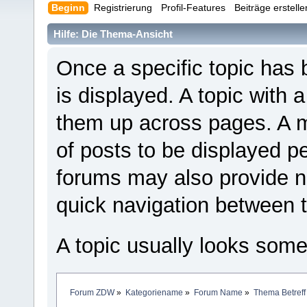
Beginn
Registrierung
Profil-Features
Beiträge erstell
Hilfe: Die Thema-Ansicht
Once a specific topic has b
is displayed. A topic with 
them up across pages. A
of posts to be displayed p
forums may also provide ne
quick navigation between t
A topic usually looks somet
Forum ZDW
»
Kategoriename
»
Forum Name
»
Thema Betreff