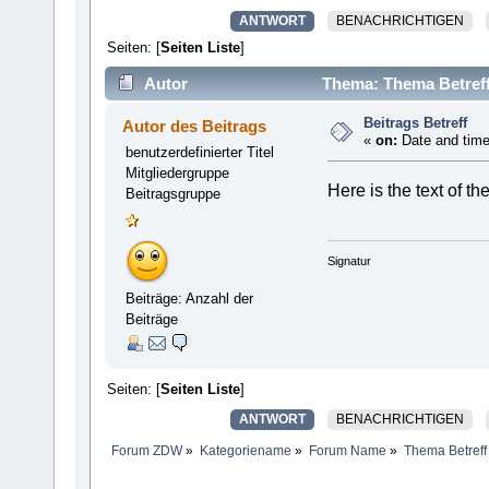
ANTWORT
BENACHRICHTIGEN
Seiten: [
Seiten Liste
]
Autor
Thema: Thema Betreff
Beitrags Betreff
Autor des Beitrags
«
on:
Date and time
benutzerdefinierter Titel
Mitgliedergruppe
Here is the text of t
Beitragsgruppe
Signatur
Beiträge: Anzahl der
Beiträge
Seiten: [
Seiten Liste
]
ANTWORT
BENACHRICHTIGEN
Forum ZDW
»
Kategoriename
»
Forum Name
»
Thema Betreff