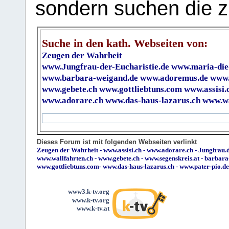
sondern suchen die z
Suche in den kath. Webseiten von:
Zeugen der Wahrheit
www.Jungfrau-der-Eucharistie.de
www.maria-die
www.barbara-weigand.de
www.adoremus.de
www.
www.gebete.ch
www.gottliebtuns.com
www.assisi.
www.adorare.ch
www.das-haus-lazarus.ch
www.wa
Dieses Forum ist mit folgenden Webseiten verlinkt
Zeugen der Wahrheit
-
www.assisi.ch
-
www.adorare.ch
-
Jungfrau.d
www.wallfahrten.ch
-
www.gebete.ch
-
www.segenskreis.at
-
barbara
www.gottliebtuns.com
-
www.das-haus-lazarus.ch
-
www.pater-pio.de
www3.k-tv.org
www.k-tv.org
www.k-tv.at