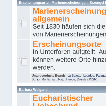
Erscheinungsorte - Marienerscheinungen, Erzengel Micha
Marienerscheinun
allgemein
Seit 1830 häufen sich die
von Marienerscheinungen 
Erscheinungsorte
In Unterforen aufgteilt. 
können weitere Orte hinz
werden.
Untergeordnete Boards
:
La Salette
,
Lourdes
,
Fatima
Schio
,
Montichiari
,
Naju
,
Heede
,
Dozule (JNSR)
Barbara Weigand
Eucharistischer
Liebesbund