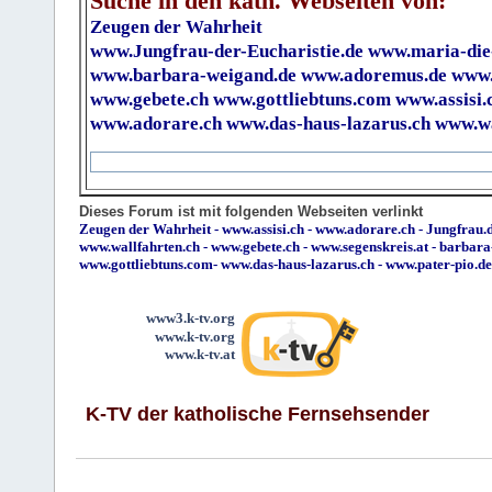
Suche in den kath. Webseiten von:
Zeugen der Wahrheit
www.Jungfrau-der-Eucharistie.de
www.maria-die
www.barbara-weigand.de
www.adoremus.de
www.
www.gebete.ch
www.gottliebtuns.com
www.assisi.
www.adorare.ch
www.das-haus-lazarus.ch
www.wa
Dieses Forum ist mit folgenden Webseiten verlinkt
Zeugen der Wahrheit
-
www.assisi.ch
-
www.adorare.ch
-
Jungfrau.d
www.wallfahrten.ch
-
www.gebete.ch
-
www.segenskreis.at
-
barbara
www.gottliebtuns.com
-
www.das-haus-lazarus.ch
-
www.pater-pio.de
www3.k-tv.org
www.k-tv.org
www.k-tv.at
K-TV der katholische Fernsehsender