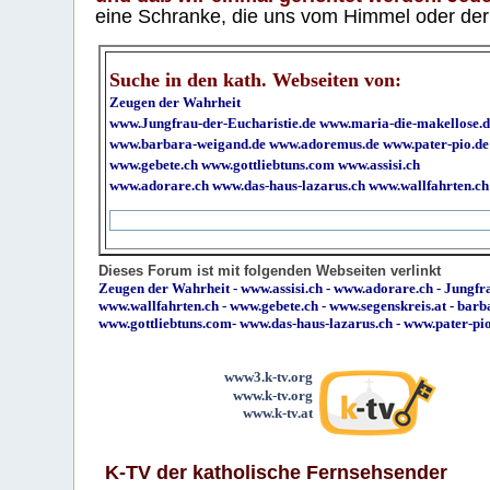
eine Schranke, die uns vom Himmel oder der H
Suche in den kath. Webseiten von:
Zeugen der Wahrheit
www.Jungfrau-der-Eucharistie.de
www.maria-die-makellose.d
www.barbara-weigand.de
www.adoremus.de
www.pater-pio.de
www.gebete.ch
www.gottliebtuns.com
www.assisi.ch
www.adorare.ch
www.das-haus-lazarus.ch
www.wallfahrten.ch
Dieses Forum ist mit folgenden Webseiten verlinkt
Zeugen der Wahrheit
-
www.assisi.ch
-
www.adorare.ch
-
Jungfra
www.wallfahrten.ch
-
www.gebete.ch
-
www.segenskreis.at
-
barb
www.gottliebtuns.com
-
www.das-haus-lazarus.ch
-
www.pater-pi
www3.k-tv.org
www.k-tv.org
www.k-tv.at
K-TV der katholische Fernsehsender