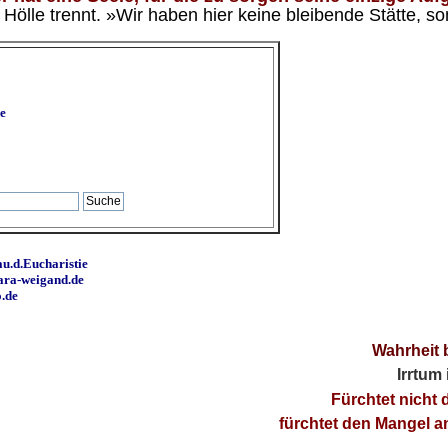
ölle trennt. »Wir haben hier keine bleibende Stätte, so
e
u.d.Eucharistie
ara-weigand.de
o.de
Wahrheit 
Irrtum
Fürchtet nicht 
fürchtet den Mangel 