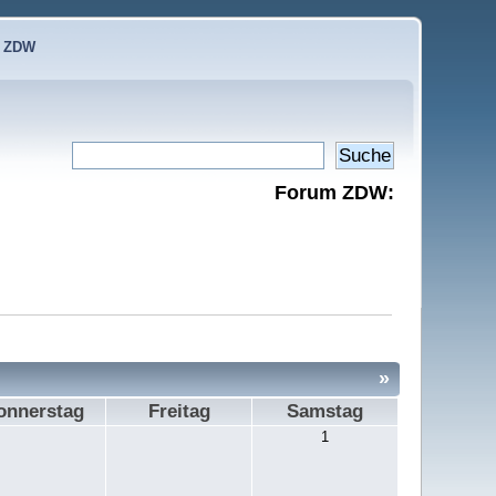
e ZDW
Forum ZDW:
»
onnerstag
Freitag
Samstag
1