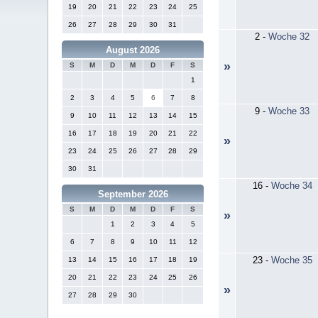
19
20
21
22
23
24
25
26
27
28
29
30
31
2
-
Woche 32
August 2026
»
S
M
D
M
D
F
S
1
2
3
4
5
6
7
8
9
-
Woche 33
9
10
11
12
13
14
15
16
17
18
19
20
21
22
»
23
24
25
26
27
28
29
30
31
16
-
Woche 34
September 2026
S
M
D
M
D
F
S
»
1
2
3
4
5
6
7
8
9
10
11
12
23
-
Woche 35
13
14
15
16
17
18
19
20
21
22
23
24
25
26
»
27
28
29
30