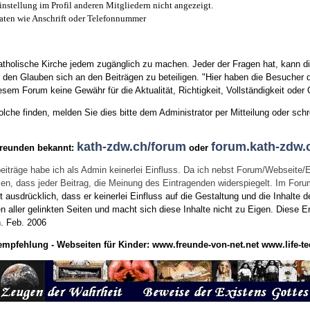
instellung im Profil anderen Mitgliedern nicht angezeigt.
aten wie Anschrift oder Telefonnummer
tholische Kirche jedem zugänglich zu machen. Jeder der Fragen hat, kann di
den Glauben sich an den Beiträgen zu beteiligen. "Hier haben die Besucher d
sem Forum keine Gewähr für die Aktualität, Richtigkeit, Vollständigkeit oder Q
he finden, melden Sie dies bitte dem Administrator per Mitteilung oder schr
kath-zdw.ch/forum
forum.kath-zdw.
Freunden bekannt:
oder
eiträge habe ich als Admin keinerlei Einfluss. Da ich nebst Forum/Webseite/
wissen, dass jeder Beitrag, die Meinung des Eintragenden widerspiegelt. Im Fo
usdrücklich, dass er keinerlei Einfluss auf die Gestaltung und die Inhalte d
en aller gelinkten Seiten und macht sich diese Inhalte nicht zu Eigen.
Diese Er
n.
Feb. 2006
empfehlung - Webseiten für Kinder:
www.freunde-von-net.net
www.life-te