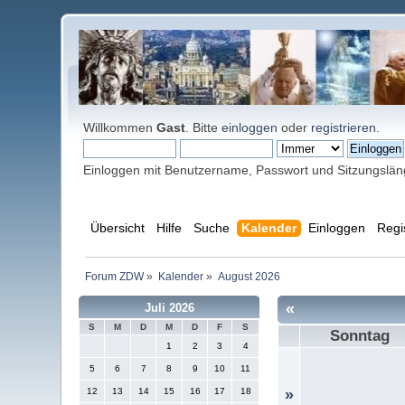
Willkommen
Gast
. Bitte
einloggen
oder
registrieren
.
Einloggen mit Benutzername, Passwort und Sitzungslä
Übersicht
Hilfe
Suche
Kalender
Einloggen
Regi
Forum ZDW
»
Kalender
»
August 2026
«
Juli 2026
S
M
D
M
D
F
S
Sonntag
1
2
3
4
5
6
7
8
9
10
11
12
13
14
15
16
17
18
»