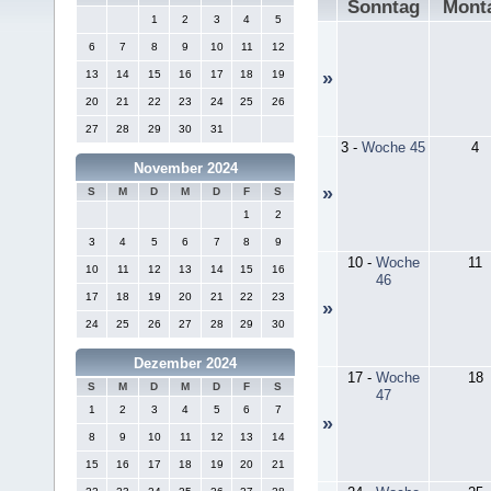
Sonntag
Mont
1
2
3
4
5
6
7
8
9
10
11
12
13
14
15
16
17
18
19
»
20
21
22
23
24
25
26
27
28
29
30
31
3
-
Woche 45
4
November 2024
»
S
M
D
M
D
F
S
1
2
3
4
5
6
7
8
9
10
-
Woche
11
10
11
12
13
14
15
16
46
17
18
19
20
21
22
23
»
24
25
26
27
28
29
30
Dezember 2024
17
-
Woche
18
S
M
D
M
D
F
S
47
1
2
3
4
5
6
7
»
8
9
10
11
12
13
14
15
16
17
18
19
20
21