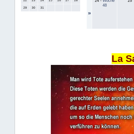
24
-
Woche
25
22
23
24
25
26
27
28
48
29
30
31
»
La S