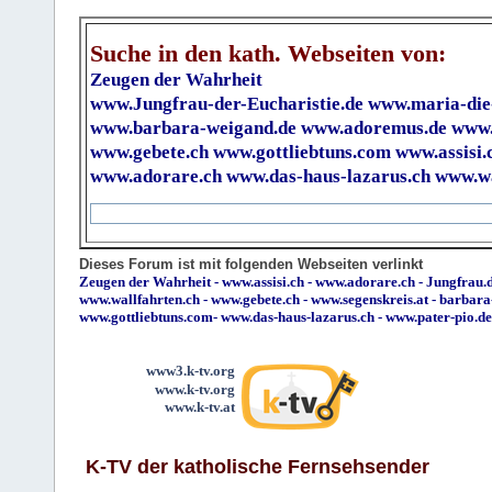
Suche in den kath. Webseiten von:
Zeugen der Wahrheit
www.Jungfrau-der-Eucharistie.de
www.maria-die
www.barbara-weigand.de
www.adoremus.de
www.
www.gebete.ch
www.gottliebtuns.com
www.assisi.
www.adorare.ch
www.das-haus-lazarus.ch
www.wa
Dieses Forum ist mit folgenden Webseiten verlinkt
Zeugen der Wahrheit
-
www.assisi.ch
-
www.adorare.ch
-
Jungfrau.d
www.wallfahrten.ch
-
www.gebete.ch
-
www.segenskreis.at
-
barbara
www.gottliebtuns.com
-
www.das-haus-lazarus.ch
-
www.pater-pio.de
www3.k-tv.org
www.k-tv.org
www.k-tv.at
K-TV der katholische Fernsehsender