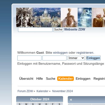
Webseite ZDW
Willkommen
Gast
. Bitte
einloggen
oder
registrieren
.
Einloggen mit Benutzername, Passwort und Sitzungslänge
Übersicht
Hilfe
Suche
Kalender
Einloggen
Registr
Forum ZDW
»
Kalender
»
November 2024
«
Oktober 2024
S
M
D
M
D
F
S