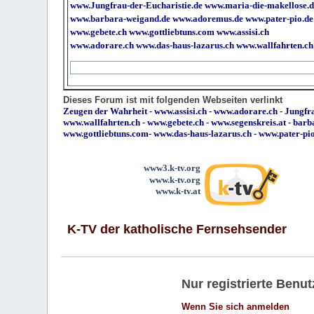
www.Jungfrau-der-Eucharistie.de
www.maria-die-makellose.d
www.barbara-weigand.de
www.adoremus.de
www.pater-pio.de
www.gebete.ch
www.gottliebtuns.com
www.assisi.ch
www.adorare.ch
www.das-haus-lazarus.ch
www.wallfahrten.ch
Dieses Forum ist mit folgenden Webseiten verlinkt
Zeugen der Wahrheit
-
www.assisi.ch
-
www.adorare.ch
-
Jungfra
www.wallfahrten.ch
-
www.gebete.ch
-
www.segenskreis.at
-
barb
www.gottliebtuns.com
-
www.das-haus-lazarus.ch
-
www.pater-pi
www3.k-tv.org
www.k-tv.org
www.k-tv.at
K-TV der katholische Fernsehsender
Nur registrierte Ben
Wenn Sie sich anmelden