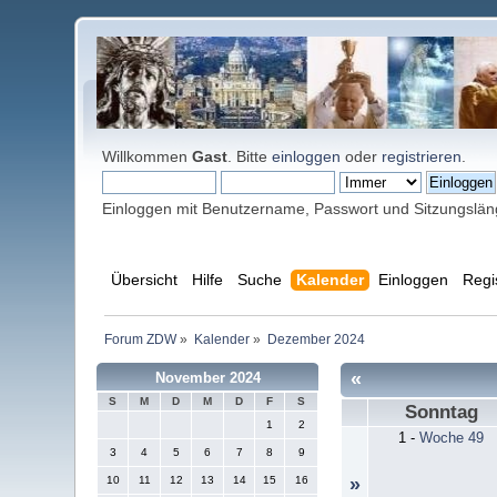
Willkommen
Gast
. Bitte
einloggen
oder
registrieren
.
Einloggen mit Benutzername, Passwort und Sitzungslä
Übersicht
Hilfe
Suche
Kalender
Einloggen
Regi
Forum ZDW
»
Kalender
»
Dezember 2024
«
November 2024
S
M
D
M
D
F
S
Sonntag
1
2
1
-
Woche 49
3
4
5
6
7
8
9
10
11
12
13
14
15
16
»