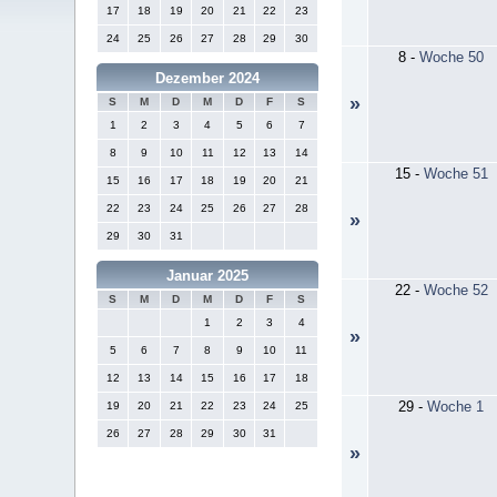
17
18
19
20
21
22
23
24
25
26
27
28
29
30
8
-
Woche 50
Dezember 2024
»
S
M
D
M
D
F
S
1
2
3
4
5
6
7
8
9
10
11
12
13
14
15
-
Woche 51
15
16
17
18
19
20
21
22
23
24
25
26
27
28
»
29
30
31
Januar 2025
22
-
Woche 52
S
M
D
M
D
F
S
1
2
3
4
»
5
6
7
8
9
10
11
12
13
14
15
16
17
18
29
-
Woche 1
19
20
21
22
23
24
25
26
27
28
29
30
31
»