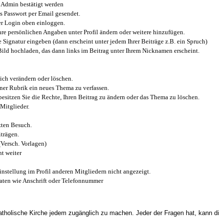
Admin bestätigt werden
 Passwort per Email gesendet.
r Login oben einloggen.
e persönlichen Angaben unter Profil ändern oder weitere hinzufügen.
e Signatur eingeben (dann erscheint unter jedem Ihrer Beiträge z.B. ein Spruch)
 Bild hochladen, das dann links im Beitrag unter Ihrem Nicknamen erscheint.
ich verändern oder löschen.
iner Rubrik ein neues Thema zu verfassen.
esitzen Sie die Rechte, Ihren Beitrag zu ändern oder das Thema zu löschen.
Mitglieder.
zten Besuch.
trägen.
(Versch. Vorlagen)
t weiter
instellung im Profil anderen Mitgliedern nicht angezeigt.
aten wie Anschrift oder Telefonnummer
tholische Kirche jedem zugänglich zu machen. Jeder der Fragen hat, kann di