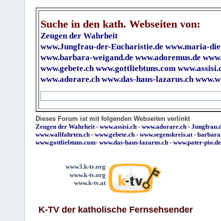
Suche in den kath. Webseiten von:
Zeugen der Wahrheit
www.Jungfrau-der-Eucharistie.de
www.maria-die
www.barbara-weigand.de
www.adoremus.de
www.
www.gebete.ch
www.gottliebtuns.com
www.assisi.
www.adorare.ch
www.das-haus-lazarus.ch
www.wa
Dieses Forum ist mit folgenden Webseiten verlinkt
Zeugen der Wahrheit
-
www.assisi.ch
-
www.adorare.ch
-
Jungfrau.d
www.wallfahrten.ch
-
www.gebete.ch
-
www.segenskreis.at
-
barbara
www.gottliebtuns.com
-
www.das-haus-lazarus.ch
-
www.pater-pio.de
www3.k-tv.org
www.k-tv.org
www.k-tv.at
K-TV der katholische Fernsehsender