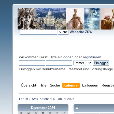
Webseite ZDW
Willkommen
Gast
. Bitte
einloggen
oder
registrieren
.
Einloggen mit Benutzername, Passwort und Sitzungslänge
Übersicht
Hilfe
Suche
Kalender
Einloggen
Registr
Forum ZDW
»
Kalender
»
Januar 2025
«
Dezember 2024
S
M
D
M
D
F
S