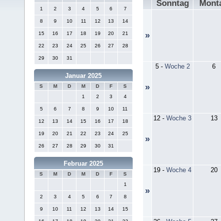
Sonntag
Mont
1
2
3
4
5
6
7
8
9
10
11
12
13
14
15
16
17
18
19
20
21
»
22
23
24
25
26
27
28
29
30
31
5
-
Woche 2
6
Januar 2025
»
S
M
D
M
D
F
S
1
2
3
4
5
6
7
8
9
10
11
12
-
Woche 3
13
12
13
14
15
16
17
18
19
20
21
22
23
24
25
»
26
27
28
29
30
31
Februar 2025
19
-
Woche 4
20
S
M
D
M
D
F
S
1
»
2
3
4
5
6
7
8
9
10
11
12
13
14
15