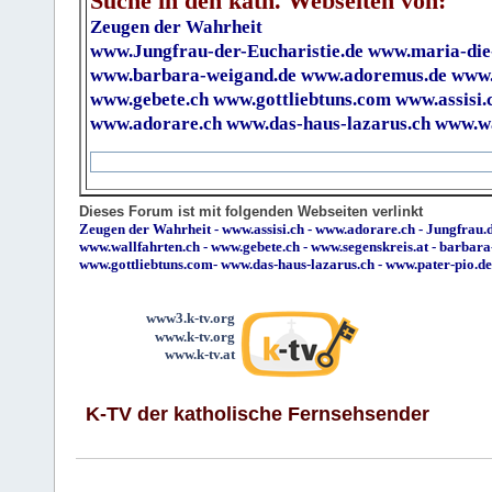
Suche in den kath. Webseiten von:
Zeugen der Wahrheit
www.Jungfrau-der-Eucharistie.de
www.maria-die
www.barbara-weigand.de
www.adoremus.de
www.
www.gebete.ch
www.gottliebtuns.com
www.assisi.
www.adorare.ch
www.das-haus-lazarus.ch
www.wa
Dieses Forum ist mit folgenden Webseiten verlinkt
Zeugen der Wahrheit
-
www.assisi.ch
-
www.adorare.ch
-
Jungfrau.d
www.wallfahrten.ch
-
www.gebete.ch
-
www.segenskreis.at
-
barbara
www.gottliebtuns.com
-
www.das-haus-lazarus.ch
-
www.pater-pio.de
www3.k-tv.org
www.k-tv.org
www.k-tv.at
K-TV der katholische Fernsehsender