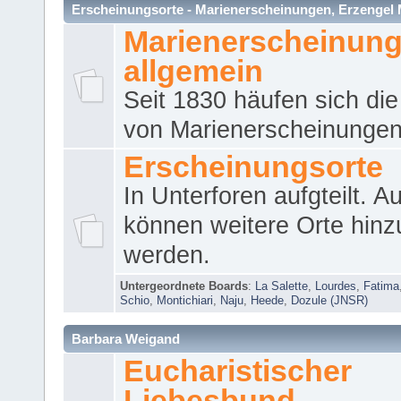
Erscheinungsorte - Marienerscheinungen, Erzengel Micha
Marienerscheinun
allgemein
Seit 1830 häufen sich die
von Marienerscheinungen 
Erscheinungsorte
In Unterforen aufgteilt. 
können weitere Orte hinz
werden.
Untergeordnete Boards
:
La Salette
,
Lourdes
,
Fatima
Schio
,
Montichiari
,
Naju
,
Heede
,
Dozule (JNSR)
Barbara Weigand
Eucharistischer
Liebesbund