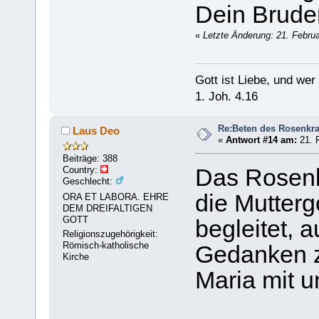
Dein Brude
«
Letzte Änderung: 21. Febru
Gott ist Liebe, und wer 
1. Joh. 4.16
Re:Beten des Rosenkr
Laus Deo
«
Antwort #14 am:
21. F
Beiträge: 388
Country:
Das Rosenkr
Geschlecht:
die Mutterg
ORA ET LABORA. EHRE
DEM DREIFALTIGEN
GOTT
begleitet, 
Religionszugehörigkeit:
Römisch-katholische
Gedanken ze
Kirche
Maria mit u