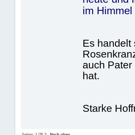
im Himmel 
Es handelt 
Rosenkranz
auch Pater
hat.
Starke Hof
Seiten:
1
[
2
]
3
Nach oben