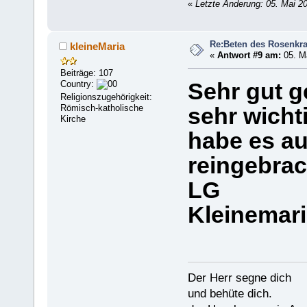
«
Letzte Änderung: 05. Mai 2
Re:Beten des Rosenkr
kleineMaria
«
Antwort #9 am:
05. Ma
Beiträge: 107
Country:
Sehr gut g
Religionszugehörigkeit:
Römisch-katholische
sehr wichti
Kirche
habe es a
reingebrac
LG
Kleinemar
Der Herr segne dich
und behüte dich.