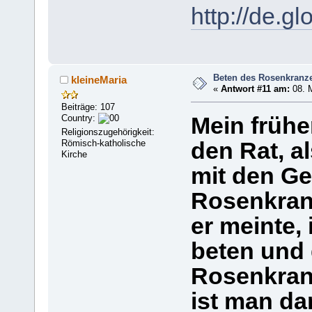
http://de.g
Beten des Rosenkranz
kleineMaria
«
Antwort #11 am:
08. M
Beiträge: 107
Country:
Mein frühe
Religionszugehörigkeit:
Römisch-katholische
den Rat, al
Kirche
mit den G
Rosenkra
er meinte,
beten und
Rosenkranz
ist man d