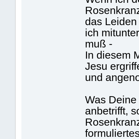
Rosenkranz 
das Leiden 
ich mitunte
muß -
In diesem M
Jesu ergriff
und angen
Was Deine 
anbetrifft,
Rosenkranzb
formulierte