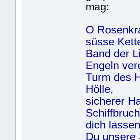
mag:
O Rosenkra
süsse Kette
Band der L
Engeln vere
Turm des He
Hölle,
sicherer H
Schiffbruch
dich lassen
Du unsere 