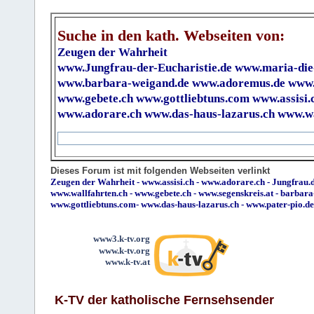
Suche in den kath. Webseiten von:
Zeugen der Wahrheit
www.Jungfrau-der-Eucharistie.de
www.maria-die
www.barbara-weigand.de
www.adoremus.de
www.
www.gebete.ch
www.gottliebtuns.com
www.assisi.
www.adorare.ch
www.das-haus-lazarus.ch
www.wa
Dieses Forum ist mit folgenden Webseiten verlinkt
Zeugen der Wahrheit
-
www.assisi.ch
-
www.adorare.ch
-
Jungfrau.d
www.wallfahrten.ch
-
www.gebete.ch
-
www.segenskreis.at
-
barbara
www.gottliebtuns.com
-
www.das-haus-lazarus.ch
-
www.pater-pio.de
www3.k-tv.org
www.k-tv.org
www.k-tv.at
K-TV der katholische Fernsehsender