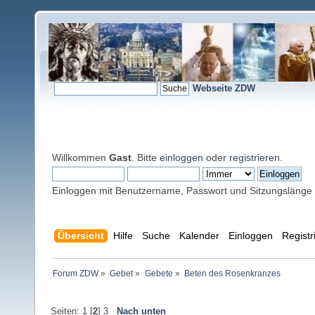
Webseite ZDW
Willkommen
Gast
. Bitte
einloggen
oder
registrieren
.
Einloggen mit Benutzername, Passwort und Sitzungslänge
Übersicht
Hilfe
Suche
Kalender
Einloggen
Registr
Forum ZDW
»
Gebet
»
Gebete
»
Beten des Rosenkranzes
Seiten:
1
[
2
]
3
Nach unten