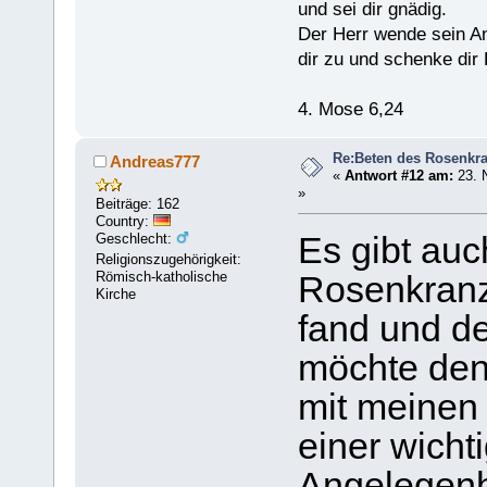
und sei dir gnädig.
Der Herr wende sein A
dir zu und schenke dir 
4. Mose 6,24
Re:Beten des Rosenkr
Andreas777
«
Antwort #12 am:
23. 
»
Beiträge: 162
Country:
Geschlecht:
Es gibt auc
Religionszugehörigkeit:
Römisch-katholische
Rosenkranz"
Kirche
fand und de
möchte den
mit meinen
einer wicht
Angelegenhe