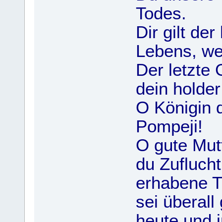
Todes.
Dir gilt de
Lebens, we
Der letzte 
dein holde
O Königin 
Pompeji!
O gute Mutt
du Zuflucht
erhabene Tr
sei überall
heute und 