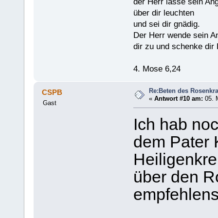
der Herr lasse sein An
über dir leuchten
und sei dir gnädig.
Der Herr wende sein A
dir zu und schenke dir 
4. Mose 6,24
Re:Beten des Rosenkr
CSPB
«
Antwort #10 am:
05. M
Gast
Ich hab noc
dem Pater 
Heiligenkre
über den R
empfehlens