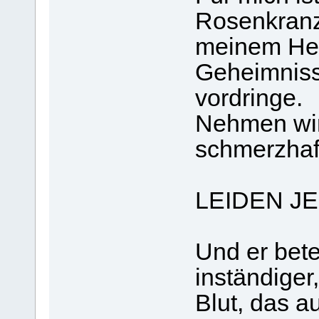
Rosenkranzb
meinem Her
Geheimnis
vordringe.
Nehmen wir
schmerzhaf
LEIDEN J
Und er bete
inständiger
Blut, das a