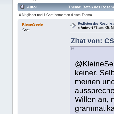
Autor
Thema: Beten des Rosenk
0 Mitglieder und 1 Gast betrachten dieses Thema.
Re:Beten des Rosenkr
KleineSeele
«
Antwort #8 am:
05. Ma
Gast
Zitat von: C
@KleineSee
keiner. Sel
meinen und
ausspreche
Willen an, 
grammatikal