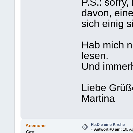
P.S.: sorry,
davon, ein
sich einig s
Hab mich nu
lesen.
Und immerh
Liebe Grüß
Martina
Re:Die eine Kirche
Anemone
«
Antwort #3 am:
10. Ap
Gast