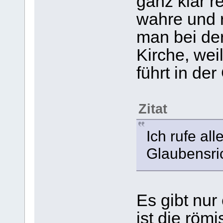
ganz klar re
wahre und r
man bei de
Kirche, wei
führt in de
Zitat
Ich rufe al
Glaubensri
Es gibt nur
ist die röm