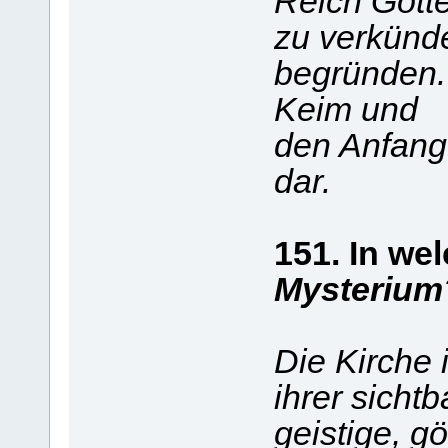
Reich Gott
zu verkünde
begründen. 
Keim und
den Anfang
dar.
151. In we
Mysterium
Die Kirche 
ihrer sichtb
geistige, gö