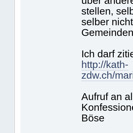
über andere
stellen, sel
selber nich
Gemeinden
Ich darf ziti
http://kath-
zdw.ch/mar
Aufruf an a
Konfession
Böse