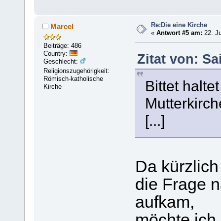
Re:Die eine Kirche
Marcel
«
Antwort #5 am:
22. Ju
Beiträge: 486
Country:
Zitat von: Sa
Geschlecht:
Religionszugehörigkeit:
Römisch-katholische
Bittet halt
Kirche
Mutterkirch
[...]
Da kürzlic
die Frage 
aufkam,
möchte ich 