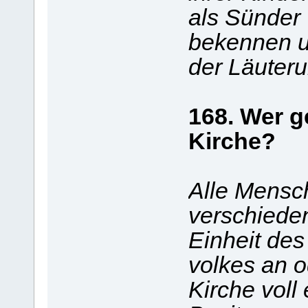
als Sünder
bekennen u
der Läuteru
168. Wer g
Kirche?
Alle Mensc
verschiede
Einheit des
volkes an o
Kirche voll 