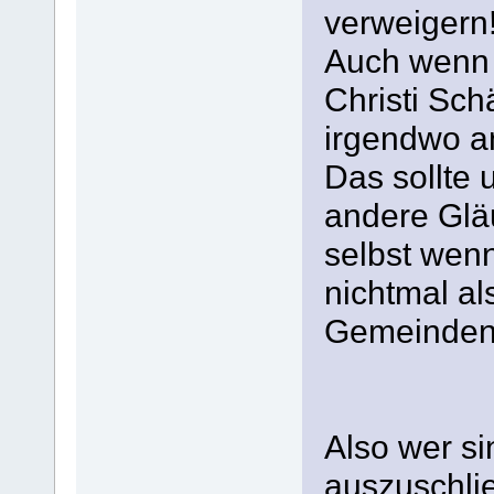
verweigern
Auch wenn 
Christi Sc
irgendwo a
Das sollte 
andere Gläu
selbst wenn
nichtmal al
Gemeinden
Also wer s
auszuschlie