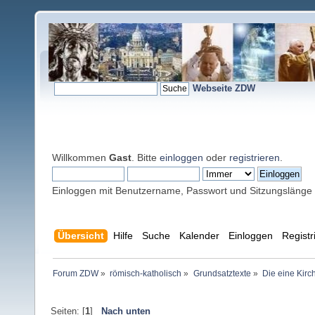
Webseite ZDW
Willkommen
Gast
. Bitte
einloggen
oder
registrieren
.
Einloggen mit Benutzername, Passwort und Sitzungslänge
Übersicht
Hilfe
Suche
Kalender
Einloggen
Registr
Forum ZDW
»
römisch-katholisch
»
Grundsatztexte
»
Die eine Kirc
Seiten: [
1
]
Nach unten