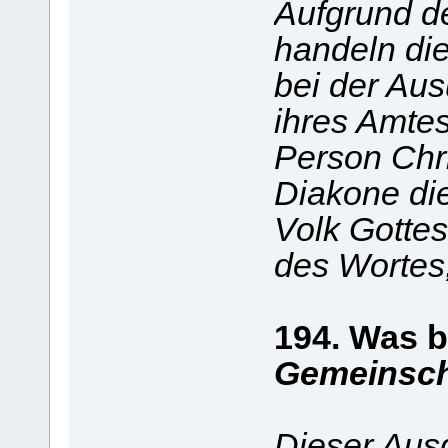
Aufgrund d
handeln die
bei der Au
ihres Amte
Person Chri
Diakone di
Volk Gottes
des Wortes,
194. Was 
Gemeinscha
Dieser Aus