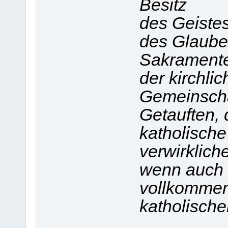
Besitz
des Geistes
des Glaube
Sakrament
der kirchli
Gemeinschaf
Getauften, 
katholische 
verwirklich
wenn auch 
vollkommen
katholische