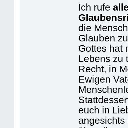
Ich rufe
all
Glaubensr
die Menschh
Glauben zu 
Gottes hat 
Lebens zu 
Recht, in 
Ewigen Vat
Menschenl
Stattdesse
euch in Li
angesichts 