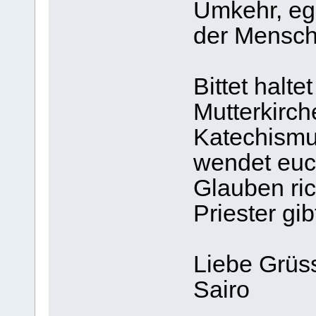
Umkehr, ega
der Mensch 
Bittet halte
Mutterkirche
Katechismu
wendet euch
Glauben ric
Priester gib
Liebe Grüs
Sairo