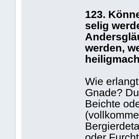
123. Könn
selig werd
Andersglä
werden, we
heiligmac
Wie erlang
Gnade? Dur
Beichte ode
(vollkomme
Bergierdet
oder Furcht