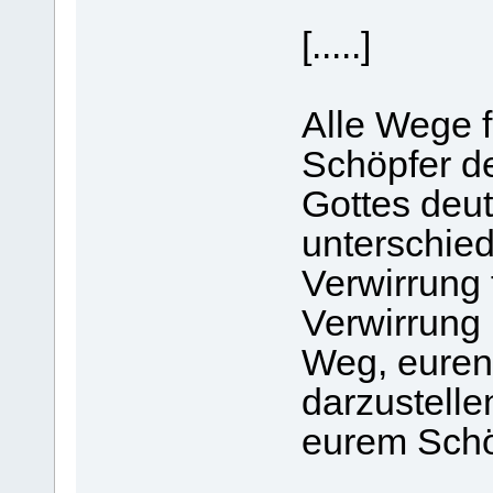
[.....]
Alle Wege 
Schöpfer d
Gottes deut
unterschie
Verwirrung 
Verwirrung 
Weg, euren
darzustelle
eurem Schö