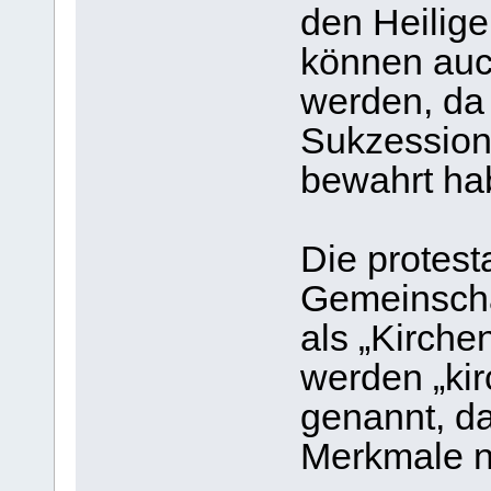
den Heilige
können auch
werden, da 
Sukzession
bewahrt ha
Die protest
Gemeinscha
als „Kirche
werden „ki
genannt, d
Merkmale n