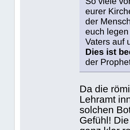
So viele v
eurer Kirch
der Menschh
euch legen
Vaters auf 
Dies ist b
der Prophet
Da die römi
Lehramt in
solchen Bo
Gefühl! Die