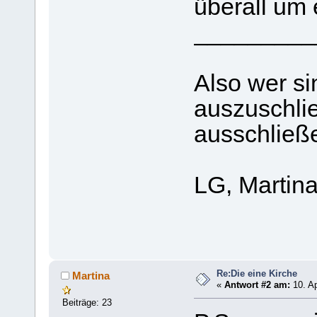
überall um 
_________
Also wer s
auszuschlie
ausschließe
LG, Martin
Re:Die eine Kirche
Martina
«
Antwort #2 am:
10. Ap
Beiträge: 23