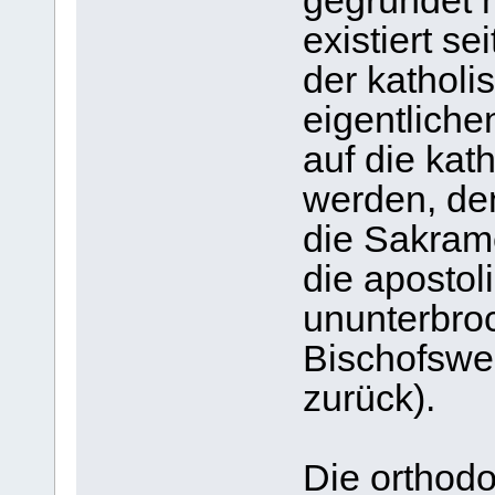
gegründet h
existiert se
der kathol
eigentliche
auf die kat
werden, den
die Sakram
die apostol
ununterbro
Bischofswe
zurück).
Die orthod