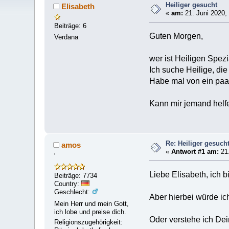
Heiliger gesucht
Elisabeth
«
am:
21. Juni 2020,
Beiträge: 6
Guten Morgen,
Verdana
wer ist Heiligen Spezi
Ich suche Heilige, die
Habe mal von ein paar
Kann mir jemand helf
Re: Heiliger gesuch
amos
«
Antwort #1 am:
21.
'
Liebe Elisabeth, ich b
Beiträge: 7734
Country:
Geschlecht:
Aber hierbei würde i
Mein Herr und mein Gott,
ich lobe und preise dich.
Oder verstehe ich Dei
Religionszugehörigkeit: