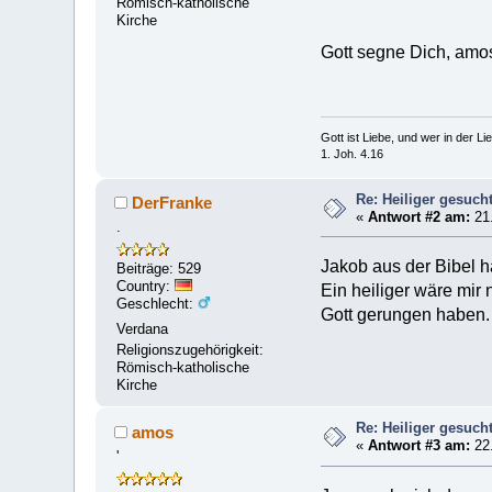
Römisch-katholische
Kirche
Gott segne Dich, amo
Gott ist Liebe, und wer in der Lieb
1. Joh. 4.16
Re: Heiliger gesuch
DerFranke
«
Antwort #2 am:
21.
.
Jakob aus der Bibel h
Beiträge: 529
Country:
Ein heiliger wäre mir
Geschlecht:
Gott gerungen haben.
Verdana
Religionszugehörigkeit:
Römisch-katholische
Kirche
Re: Heiliger gesuch
amos
«
Antwort #3 am:
22.
'