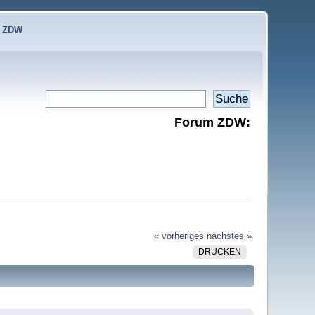
e ZDW
Forum ZDW:
« vorheriges
nächstes »
DRUCKEN