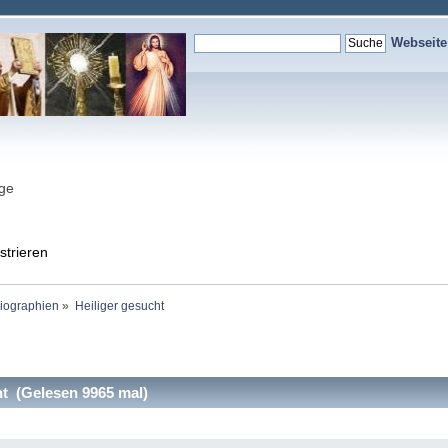
Webseit
nge
strieren
Biographien
»
Heiliger gesucht
t (Gelesen 9965 mal)