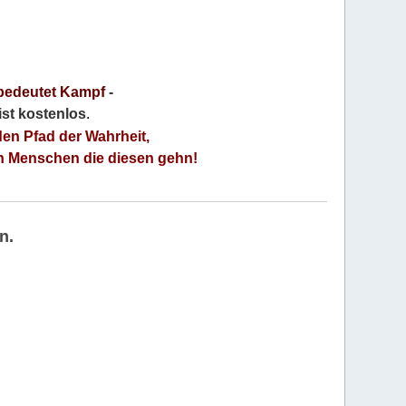
bedeutet Kampf
-
 ist kostenlos
.
den Pfad der Wahrheit,
an Menschen die diesen gehn!
n.