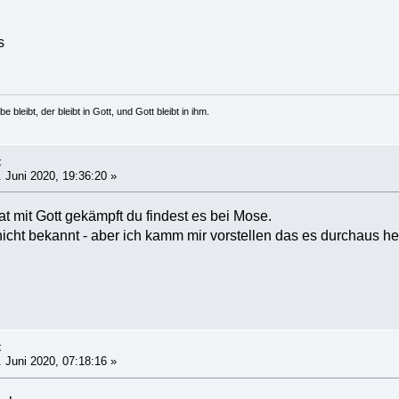
s
e bleibt, der bleibt in Gott, und Gott bleibt in ihm.
t
 Juni 2020, 19:36:20 »
at mit Gott gekämpft du findest es bei Mose.
 nicht bekannt - aber ich kamm mir vorstellen das es durchaus h
t
 Juni 2020, 07:18:16 »