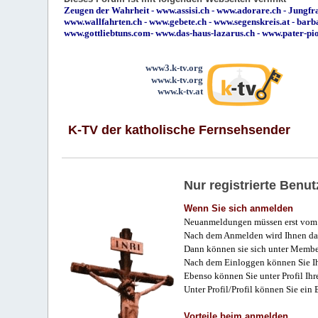
Zeugen der Wahrheit
-
www.assisi.ch
-
www.adorare.ch
-
Jungfra
www.wallfahrten.ch
-
www.gebete.ch
-
www.segenskreis.at
-
barb
www.gottliebtuns.com
-
www.das-haus-lazarus.ch
-
www.pater-pi
www3.k-tv.org
www.k-tv.org
www.k-tv.at
K-TV der katholische Fernsehsender
Nur registrierte Ben
Wenn Sie sich anmelden
Neuanmeldungen müssen erst vom 
Nach dem Anmelden wird Ihnen das
Dann können sie sich unter Membe
Nach dem Einloggen können Sie Ihr
Ebenso können Sie unter Profil Ihr
Unter Profil/Profil können Sie ein
Vorteile beim anmelden