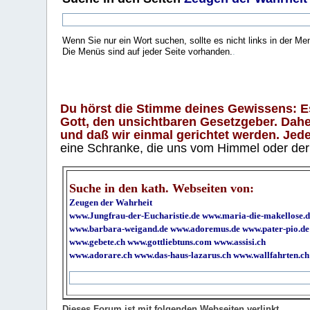
Wenn Sie nur ein Wort suchen, sollte es nicht links in der Me
Die Menüs sind auf jeder Seite vorhanden.
.
Du hörst die Stimme deines Gewissens: Es 
Gott, den unsichtbaren Gesetzgeber. Daher
und daß wir einmal gerichtet werden. Jeder
eine Schranke, die uns vom Himmel oder der H
Suche in den kath. Webseiten von:
Zeugen der Wahrheit
www.Jungfrau-der-Eucharistie.de
www.maria-die-makellose.d
www.barbara-weigand.de
www.adoremus.de
www.pater-pio.de
www.gebete.ch
www.gottliebtuns.com
www.assisi.ch
www.adorare.ch
www.das-haus-lazarus.ch
www.wallfahrten.ch
Dieses Forum ist mit folgenden Webseiten verlinkt