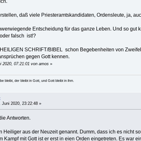
uch.
orstellen, daß viele Priesteramtskandidaten, Ordensleute, ja, a
chwerwiegende Entscheidung für das ganze Leben. Und so gut ke
oder falsch ist!?
 HEILIGEN SCHRIFT/BIBEL schon Begebenheiten von Zweifeln 
ansprüchen gegen Gott kennen.
ni 2020, 07:21:01 von amos
»
e bleibt, der bleibt in Gott, und Gott bleibt in ihm.
t
 Juni 2020, 23:22:48 »
die Antworten.
n Heiliger aus der Neuzeit genannt. Dumm, dass ich es nicht so
 Kampf mit Gott ist er erst in eien Orden eingetreten. Es war e