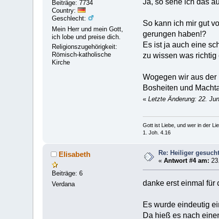
Ja, so sehe ich das a
Beiträge: 7734
Country:
Geschlecht:
So kann ich mir gut v
Mein Herr und mein Gott,
gerungen haben!?
ich lobe und preise dich.
Es ist ja auch eine s
Religionszugehörigkeit:
Römisch-katholische
zu wissen was richtig 
Kirche
Wogegen wir aus der
Bosheiten und Macht
«
Letzte Änderung: 22. Ju
Gott ist Liebe, und wer in der Lieb
1. Joh. 4.16
Re: Heiliger gesuch
Elisabeth
«
Antwort #4 am:
23.
Beiträge: 6
danke erst einmal für 
Verdana
Es wurde eindeutig ei
Da hieß es nach einem