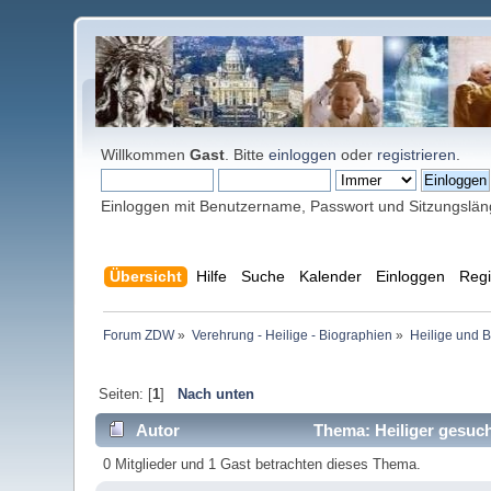
Willkommen
Gast
. Bitte
einloggen
oder
registrieren
.
Einloggen mit Benutzername, Passwort und Sitzungslä
Übersicht
Hilfe
Suche
Kalender
Einloggen
Regi
Forum ZDW
»
Verehrung - Heilige - Biographien
»
Heilige und 
Seiten: [
1
]
Nach unten
Autor
Thema: Heiliger gesuch
0 Mitglieder und 1 Gast betrachten dieses Thema.