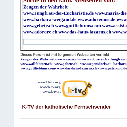
Suche in den kath. Webseiten von:
Zeugen der Wahrheit
www.Jungfrau-der-Eucharistie.de
www.maria-die
www.barbara-weigand.de
www.adoremus.de
www.
www.gebete.ch
www.gottliebtuns.com
www.assisi.
www.adorare.ch
www.das-haus-lazarus.ch
www.wa
Dieses Forum ist mit folgenden Webseiten verlinkt
Zeugen der Wahrheit
-
www.assisi.ch
-
www.adorare.ch
-
Jungfrau.d
www.wallfahrten.ch
-
www.gebete.ch
-
www.segenskreis.at
-
barbara
www.gottliebtuns.com
-
www.das-haus-lazarus.ch
-
www.pater-pio.de
www3.k-tv.org
www.k-tv.org
www.k-tv.at
K-TV der katholische Fernsehsender