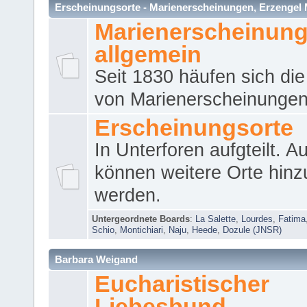
Erscheinungsorte - Marienerscheinungen, Erzengel Micha
Marienerscheinun
allgemein
Seit 1830 häufen sich die
von Marienerscheinungen 
Erscheinungsorte
In Unterforen aufgteilt. 
können weitere Orte hinz
werden.
Untergeordnete Boards
:
La Salette
,
Lourdes
,
Fatima
Schio
,
Montichiari
,
Naju
,
Heede
,
Dozule (JNSR)
Barbara Weigand
Eucharistischer
Liebesbund