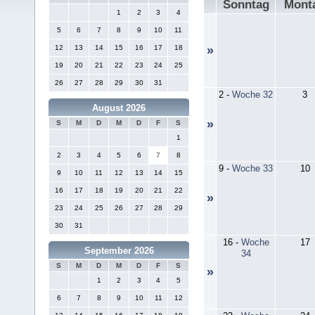
Sonntag
Mont
1
2
3
4
5
6
7
8
9
10
11
12
13
14
15
16
17
18
»
19
20
21
22
23
24
25
26
27
28
29
30
31
2
-
Woche 32
3
August 2026
»
S
M
D
M
D
F
S
1
2
3
4
5
6
7
8
9
-
Woche 33
10
9
10
11
12
13
14
15
16
17
18
19
20
21
22
»
23
24
25
26
27
28
29
30
31
16
-
Woche
17
September 2026
34
S
M
D
M
D
F
S
»
1
2
3
4
5
6
7
8
9
10
11
12