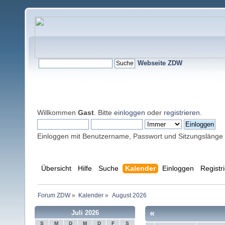
Webseite ZDW
Willkommen
Gast
. Bitte
einloggen
oder
registrieren
.
Einloggen mit Benutzername, Passwort und Sitzungslänge
Übersicht
Hilfe
Suche
Kalender
Einloggen
Registr
Forum ZDW
»
Kalender
»
August 2026
«
Juli 2026
S
M
D
M
D
F
S