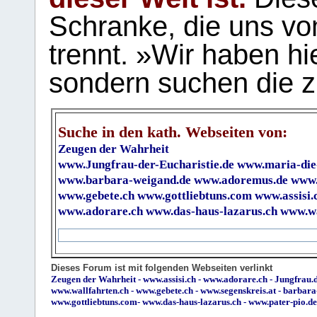
Schranke, die uns vo
trennt. »Wir haben hi
sondern suchen die z
Suche in den kath. Webseiten von:
Zeugen der Wahrheit
www.Jungfrau-der-Eucharistie.de
www.maria-die
www.barbara-weigand.de
www.adoremus.de
www.
www.gebete.ch
www.gottliebtuns.com
www.assisi.
www.adorare.ch
www.das-haus-lazarus.ch
www.wa
Dieses Forum ist mit folgenden Webseiten verlinkt
Zeugen der Wahrheit
-
www.assisi.ch
-
www.adorare.ch
-
Jungfrau.d
www.wallfahrten.ch
-
www.gebete.ch
-
www.segenskreis.at
-
barbara
www.gottliebtuns.com
-
www.das-haus-lazarus.ch
-
www.pater-pio.de