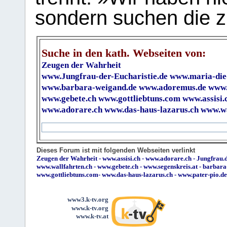
sondern suchen die z
Suche in den kath. Webseiten von:
Zeugen der Wahrheit
www.Jungfrau-der-Eucharistie.de
www.maria-die
www.barbara-weigand.de
www.adoremus.de
www.
www.gebete.ch
www.gottliebtuns.com
www.assisi.
www.adorare.ch
www.das-haus-lazarus.ch
www.wa
Dieses Forum ist mit folgenden Webseiten verlinkt
Zeugen der Wahrheit
-
www.assisi.ch
-
www.adorare.ch
-
Jungfrau.d
www.wallfahrten.ch
-
www.gebete.ch
-
www.segenskreis.at
-
barbara
www.gottliebtuns.com
-
www.das-haus-lazarus.ch
-
www.pater-pio.de
www3.k-tv.org
www.k-tv.org
www.k-tv.at