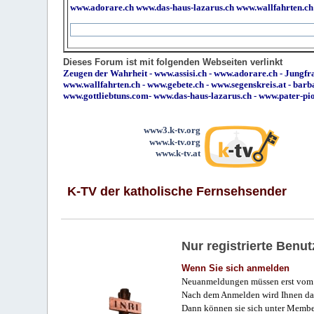
www.adorare.ch
www.das-haus-lazarus.ch
www.wallfahrten.ch
Dieses Forum ist mit folgenden Webseiten verlinkt
Zeugen der Wahrheit
-
www.assisi.ch
-
www.adorare.ch
-
Jungfra
www.wallfahrten.ch
-
www.gebete.ch
-
www.segenskreis.at
-
barb
www.gottliebtuns.com
-
www.das-haus-lazarus.ch
-
www.pater-pi
www3.k-tv.org
www.k-tv.org
www.k-tv.at
K-TV der katholische Fernsehsender
Nur registrierte Ben
Wenn Sie sich anmelden
Neuanmeldungen müssen erst vom 
Nach dem Anmelden wird Ihnen das
Dann können sie sich unter Membe