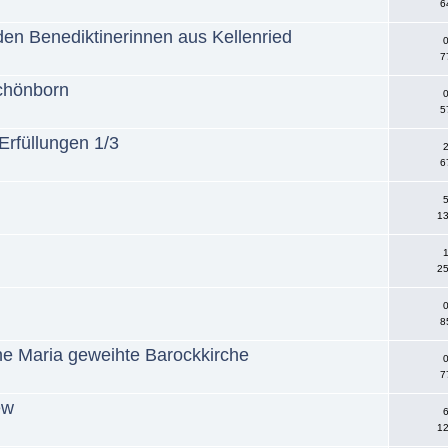
6
en Benediktinerinnen aus Kellenried
0
7
chönborn
0
5
Erfüllungen 1/3
2
6
5
13
1
25
0
8
eine Maria geweihte Barockkirche
0
7
ew
6
12