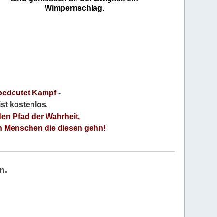
Wimpernschlag.
bedeutet Kampf
-
 ist kostenlos
.
den Pfad der Wahrheit,
an Menschen die diesen gehn!
n.