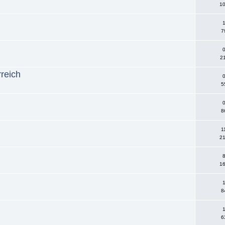
10
1
7
0
21
reich
0
5
0
8
1
21
8
16
1
8
1
6