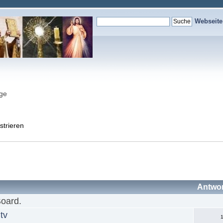
Webseit
nge
strieren
Antwo
Board.
.tv
1