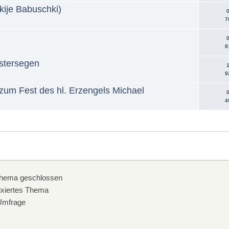
ije Babuschki)
0
7
0
8
Ostersegen
1
9
um Fest des hl. Erzengels Michael
0
4
hema geschlossen
xiertes Thema
mfrage