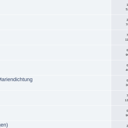
1
5
2
7
7
11
0
9
0
4
Mariendichtung
0
3
7
12
0
9
gen)
2