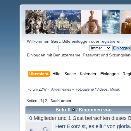
Willkommen
Gast
. Bitte
einloggen
oder
registrieren
.
Einloggen mit Benutzername, Passwort und Sitzungslä
Übersicht
Hilfe
Suche
Kalender
Einloggen
Regi
Forum ZDW
»
Allgemeines
»
Fotogalerie / Videos / Musik
Seiten: [
1
]
2
Nach unten
Betreff
/
Begonnen von
0 Mitglieder und 1 Gast betrachten dieses 
"Herr Exorzist, es eilt!" von gloria