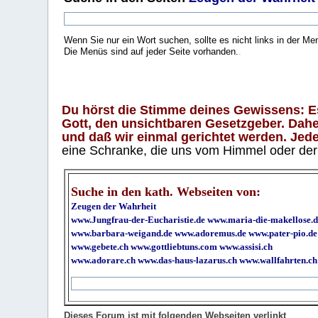
Wenn Sie nur ein Wort suchen, sollte es nicht links in der Me
Die Menüs sind auf jeder Seite vorhanden.
.
Du hörst die Stimme deines Gewissens: Es 
Gott, den unsichtbaren Gesetzgeber. Daher
und daß wir einmal gerichtet werden. Jeder
eine Schranke, die uns vom Himmel oder der H
Suche in den kath. Webseiten von:
Zeugen der Wahrheit
www.Jungfrau-der-Eucharistie.de
www.maria-die-makellose.d
www.barbara-weigand.de
www.adoremus.de
www.pater-pio.de
www.gebete.ch
www.gottliebtuns.com
www.assisi.ch
www.adorare.ch
www.das-haus-lazarus.ch
www.wallfahrten.ch
Dieses Forum ist mit folgenden Webseiten verlinkt