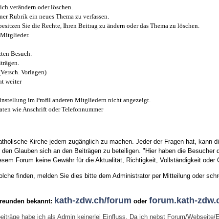
ich verändern oder löschen.
iner Rubrik ein neues Thema zu verfassen.
esitzen Sie die Rechte, Ihren Beitrag zu ändern oder das Thema zu löschen.
Mitglieder.
zten Besuch.
trägen.
(Versch. Vorlagen)
t weiter
instellung im Profil anderen Mitgliedern nicht angezeigt.
aten wie Anschrift oder Telefonnummer
tholische Kirche jedem zugänglich zu machen. Jeder der Fragen hat, kann di
den Glauben sich an den Beiträgen zu beteiligen. "Hier haben die Besucher d
sem Forum keine Gewähr für die Aktualität, Richtigkeit, Vollständigkeit oder Q
he finden, melden Sie dies bitte dem Administrator per Mitteilung oder schr
kath-zdw.ch/forum
forum.kath-zdw.
Freunden bekannt:
oder
eiträge habe ich als Admin keinerlei Einfluss. Da ich nebst Forum/Webseite/