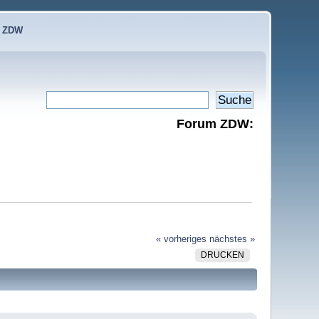
e ZDW
Forum ZDW:
« vorheriges
nächstes »
DRUCKEN