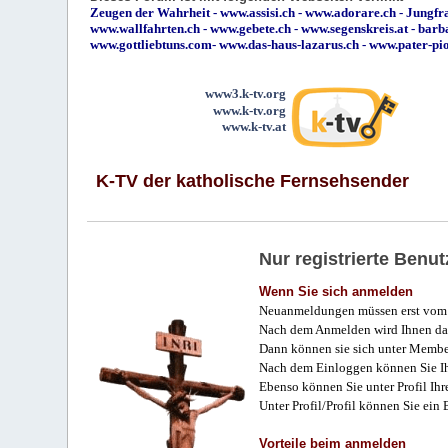
Zeugen der Wahrheit
-
www.assisi.ch
-
www.adorare.ch
-
Jungfra
www.wallfahrten.ch
-
www.gebete.ch
-
www.segenskreis.at
-
barb
www.gottliebtuns.com
-
www.das-haus-lazarus.ch
-
www.pater-pi
www3.k-tv.org
www.k-tv.org
www.k-tv.at
K-TV der katholische Fernsehsender
Nur registrierte Ben
Wenn Sie sich anmelden
Neuanmeldungen müssen erst vom 
Nach dem Anmelden wird Ihnen das
Dann können sie sich unter Membe
Nach dem Einloggen können Sie Ihr
Ebenso können Sie unter Profil Ihr
Unter Profil/Profil können Sie ein
Vorteile beim anmelden