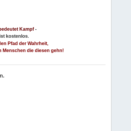
bedeutet Kampf
-
 ist kostenlos
.
den Pfad der Wahrheit,
an Menschen die diesen gehn!
n.