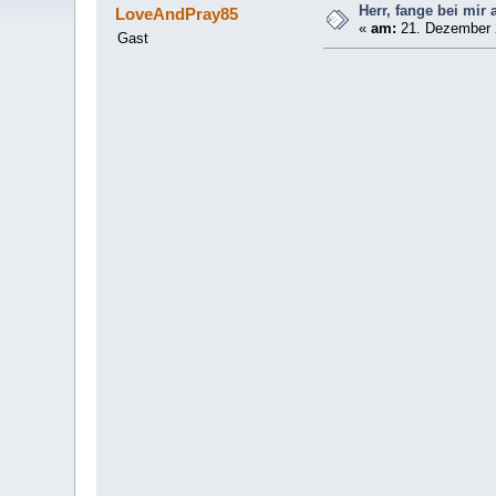
Herr, fange bei mir 
LoveAndPray85
«
am:
21. Dezember 2
Gast