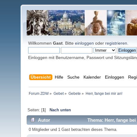
Willkommen
Gast
. Bitte
einloggen
oder
registrieren
.
Einloggen mit Benutzername, Passwort und Sitzungslä
Übersicht
Hilfe
Suche
Kalender
Einloggen
Regi
Forum ZDW
»
Gebet
»
Gebete
»
Herr, fange bei mir an!
Seiten: [
1
]
Nach unten
Autor
Thema: Herr, fange bei
0 Mitglieder und 1 Gast betrachten dieses Thema.