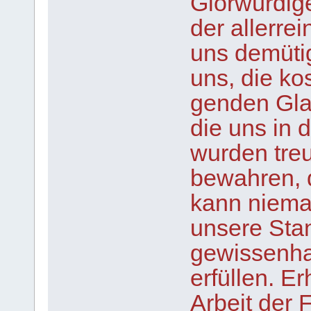
Glorwürdige
der allerrei
uns demütig
uns, die ko
genden Gla
die uns in 
wurden treu
bewahren, 
kann nieman
unsere Stan
gewissenha
erfüllen. E
Arbeit der 