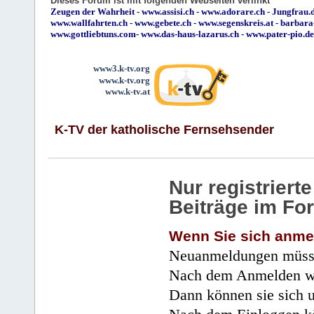
Dieses Forum ist mit folgenden Webseiten verlinkt
Zeugen der Wahrheit
-
www.assisi.ch
-
www.adorare.ch
-
Jungfrau.d
www.wallfahrten.ch
-
www.gebete.ch
-
www.segenskreis.at
-
barbara
www.gottliebtuns.com
-
www.das-haus-lazarus.ch
-
www.pater-pio.de
www3.k-tv.org
www.k-tv.org
www.k-tv.at
K-TV der katholische Fernsehsender
Nur registrier
Beiträge im Fo
Wenn Sie sich anme
Neuanmeldungen müsse
Nach dem Anmelden wir
Dann können sie sich 