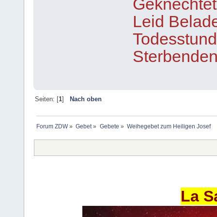
Geknechtete
Leid Belade
Todesstunde
Sterbenden
Seiten: [
1
]
Nach oben
Forum ZDW
»
Gebet
»
Gebete
»
Weihegebet zum Heiligen Josef
La S